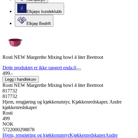
Elkjøps kundeklubb
Elkjøp Bedrift
Rosti NEW Margrethe Mixing bowl 4 liter Beetroot
Dette produktet er ikke rangert enda.
0
499.-
Legg i handlekurv
Rosti NEW Margrethe Mixing bowl 4 liter Beetroot
817732
817732
Hjem, rengjøring og kjøkkenutstyr, Kjøkkenredskaper, Andre
kjøkkenredskaper
Rosti
499
NOK
5722000298878
Hjem, rengjøring og kjøkkenutstyr
Kjøkkenredskaper
Andre