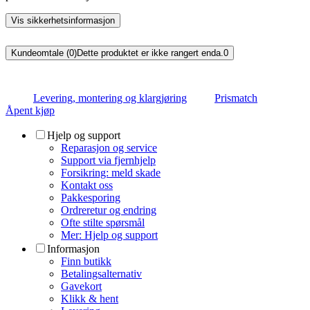
Vis sikkerhetsinformasjon
Kundeomtale (0)
Dette produktet er ikke rangert enda.
0
Levering, montering og klargjøring
Prismatch
Åpent kjøp
Hjelp og support
Reparasjon og service
Support via fjernhjelp
Forsikring: meld skade
Kontakt oss
Pakkesporing
Ordreretur og endring
Ofte stilte spørsmål
Mer: Hjelp og support
Informasjon
Finn butikk
Betalingsalternativ
Gavekort
Klikk & hent