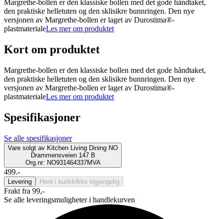
Margrethe-bollen er den klassiske bollen med det gode håndtaket,
den praktiske helletuten og den sklisikre bunnringen. Den nye
versjonen av Margrethe-bollen er laget av Durostima®-
plastmateriale
Les mer om produktet
Kort om produktet
Margrethe-bollen er den klassiske bollen med det gode håndtaket,
den praktiske helletuten og den sklisikre bunnringen. Den nye
versjonen av Margrethe-bollen er laget av Durostima®-
plastmateriale
Les mer om produktet
Spesifikasjoner
Se alle spesifikasjoner
Vare solgt av
Kitchen Living Dining NO
Drammensveien 147 B
Org.nr: NO931464337MVA
499.-
Levering
Hent i butikk
Ikke tilgjengelig
Frakt fra 99,-
Se alle leveringsmuligheter i handlekurven