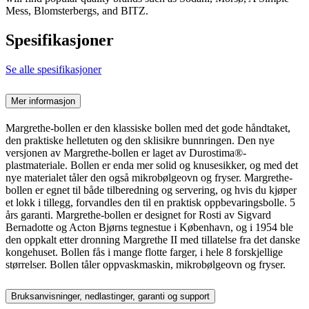
Mess, Blomsterbergs, and BITZ.
Spesifikasjoner
Se alle spesifikasjoner
Mer informasjon
Margrethe-bollen er den klassiske bollen med det gode håndtaket,
den praktiske helletuten og den sklisikre bunnringen. Den nye
versjonen av Margrethe-bollen er laget av Durostima®-
plastmateriale. Bollen er enda mer solid og knusesikker, og med det
nye materialet tåler den også mikrobølgeovn og fryser. Margrethe-
bollen er egnet til både tilberedning og servering, og hvis du kjøper
et lokk i tillegg, forvandles den til en praktisk oppbevaringsbolle. 5
års garanti. Margrethe-bollen er designet for Rosti av Sigvard
Bernadotte og Acton Bjørns tegnestue i København, og i 1954 ble
den oppkalt etter dronning Margrethe II med tillatelse fra det danske
kongehuset. Bollen fås i mange flotte farger, i hele 8 forskjellige
størrelser. Bollen tåler oppvaskmaskin, mikrobølgeovn og fryser.
Bruksanvisninger, nedlastinger, garanti og support