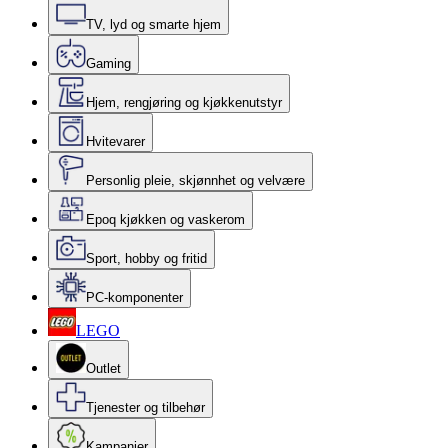
TV, lyd og smarte hjem
Gaming
Hjem, rengjøring og kjøkkenutstyr
Hvitevarer
Personlig pleie, skjønnhet og velvære
Epoq kjøkken og vaskerom
Sport, hobby og fritid
PC-komponenter
LEGO
Outlet
Tjenester og tilbehør
Kampanjer