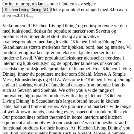
Ordre, retur og reklamasjoner håndteres av selger:
Dette produktet er rangert med 3.06 av 5
Kitchen Living Dining NO
stjerner.
3.1
18
Velkommen til ‘Kitchen Living Dining’ og en inspirerende verden
med funksjonell design fra populære merker som Severin og
Soehnle. Her finner du et stort utvalg av innovative
kvalitetsprodukter med lang levetid. ‘Kitchen Living Dining’ er
Skandinavias største merkehus for kjøkken, bord, bad og interiør. Vi
produserer og markedsfører en rekke velkjente merker for en
moderne livsstil. Våre produktkolleksjoner gjenspeiler trendene i
interiør og kjøkkenutstyr, og de oppfyller kundenes ønsker om
estetiske og funksjonelle produkter til hjemmet. Hos 'Kitchen Living
Dining' finner du populære merker som Södahl, Morsø, A Simple
Mess, Blomsterbergs og BITZ. Welcome to ‘Kitchen Living Dining’
and an inspiring world of functional designs from popular brands
such as Severin and Soehnle. We offer you a wide range of
innovative, high-quality products with a long lifetime. ‘Kitchen
Living Dining’ is Scandinavia’s largest brand house in kitchen,
table, bath and home interiors. We produce and market a wide range
of well-known brands, covering every aspect of a modern life style.
Our product lines reflect the trend in home interiors and kitchen
equipment and comply with our customers’ wish for aesthetic and
functional products for their homes. At ‘Kitchen Living Dining’ you
will find popular quality brands such as Södahl, Morsø, A Simple