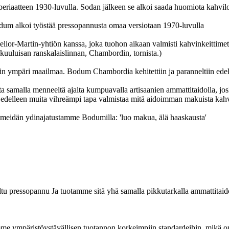
an periaatteen 1930-luvulla. Sodan jälkeen se alkoi saada huomiota kahvi
um alkoi työstää pressopannusta omaa versiotaan 1970-luvulla
elior-Martin-yhtiön kanssa, joka tuohon aikaan valmisti kahvinkeitti
luisan ranskalaislinnan, Chambordin, tornista.)
n ympäri maailmaa. Bodum Chambordia kehitettiin ja paranneltiin edelle
malla menneeltä ajalta kumpuavalla artisaanien ammattitaidolla, jo
 edelleen muita vihreämpi tapa valmistaa mitä aidoimman makuista kahv
 meidän ydinajatustamme Bodumilla: 'luo makua, älä haaskausta'
pressopannu Ja tuotamme sitä yhä samalla pikkutarkalla ammattitaidol
e ympäristöystävällisen tuotannon korkeimpiin standardeihin, mikä on 