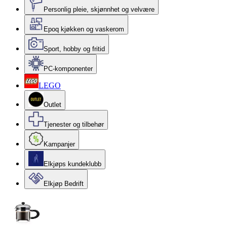
Personlig pleie, skjønnhet og velvære
Epoq kjøkken og vaskerom
Sport, hobby og fritid
PC-komponenter
LEGO
Outlet
Tjenester og tilbehør
Kampanjer
Elkjøps kundeklubb
Elkjøp Bedrift