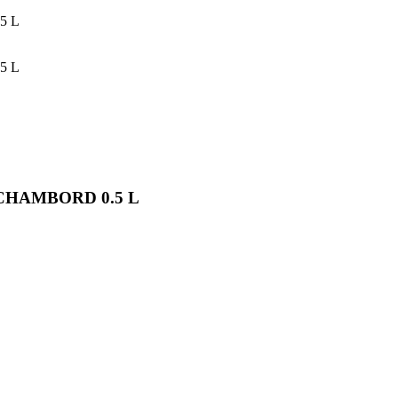
5 L
5 L
tt CHAMBORD 0.5 L