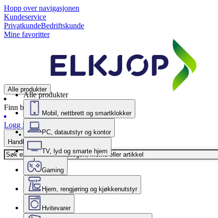
Hopp over navigasjonen
Kundeservice
Privatkunde
Bedriftskunde
Mine favoritter
Alle produkter
Alle produkter
Finn butikk
Mobil, nettbrett og smartklokker
Logg inn
PC, datautstyr og kontor
Handlekurv
TV, lyd og smarte hjem
Gaming
Hjem, rengjøring og kjøkkenutstyr
Hvitevarer