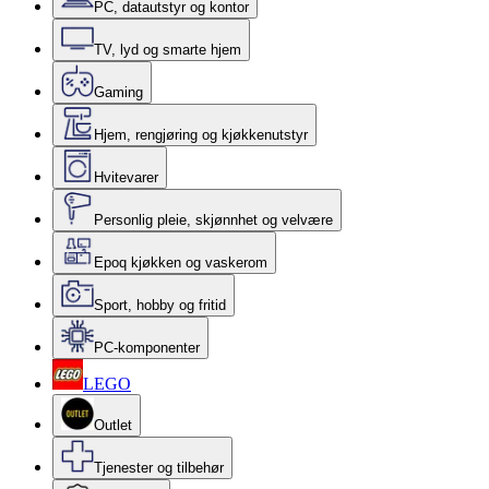
PC, datautstyr og kontor
TV, lyd og smarte hjem
Gaming
Hjem, rengjøring og kjøkkenutstyr
Hvitevarer
Personlig pleie, skjønnhet og velvære
Epoq kjøkken og vaskerom
Sport, hobby og fritid
PC-komponenter
LEGO
Outlet
Tjenester og tilbehør