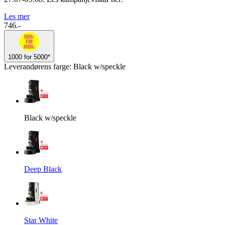
Les mer
746.-
1000 for 5000*
Leverandørens farge
:
Black w/speckle
Black w/speckle
Deep Black
Star White