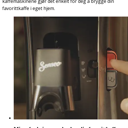
kaffemaskinene gjør det enkelt for deg å brygge din
favorittkaffe i eget hjem.