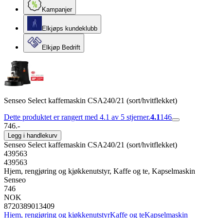
Kampanjer
Elkjøps kundeklubb
Elkjøp Bedrift
Senseo Select kaffemaskin CSA240/21 (sort/hvitflekket)
Dette produktet er rangert med 4.1 av 5 stjerner.
4.1
146
746.-
Legg i handlekurv
Senseo Select kaffemaskin CSA240/21 (sort/hvitflekket)
439563
439563
Hjem, rengjøring og kjøkkenutstyr, Kaffe og te, Kapselmaskin
Senseo
746
NOK
8720389013409
Hjem, rengjøring og kjøkkenutstyr
Kaffe og te
Kapselmaskin