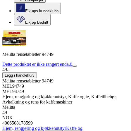
Elkjøps kundeklubb
Elkjøp Bedrift
Melitta rensetabletter 94749
Dette produktet er ikke rangert enda.
0
49.-
Legg i handlekurv
Melitta rensetabletter 94749
MEL94749
MEL94749
Hjem, rengjøring og kjøkkenutstyr, Kaffe og te, Kaffetilbehør,
Avkalkning og rens for kaffemaskiner
Melitta
49
NOK
4006508178599
Hjem, rengjøring og kjøkkenutstyr
Kaffe og