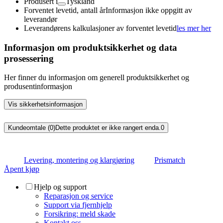
Produsert i
Tyskland
Forventet levetid, antall år
Informasjon ikke oppgitt av
leverandør
Leverandørens kalkulasjoner av forventet levetid
les mer her
Informasjon om produktsikkerhet og data
prosessering
Her finner du informasjon om generell produktsikkerhet og
produsentinformasjon
Vis sikkerhetsinformasjon
Kundeomtale (0)
Dette produktet er ikke rangert enda.
0
Levering, montering og klargjøring
Prismatch
Åpent kjøp
Hjelp og support
Reparasjon og service
Support via fjernhjelp
Forsikring: meld skade
Kontakt oss