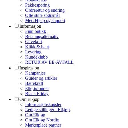
Pakkesporing
Ordreretur og endring
Ofte stilte spørsmål
Mer: Hjelp og support
Informasjon
Finn butikk
Betalingsalternativ
Gavekort
Klikk & hent
Levering
Kundeklubb
RETUR AV EE-AVFALL
Inspirasjon
Kampanjer
Guider og artikler
Bærekraft
Elkjøpfondet
Black Friday
Om Elkjøp
Informasjonskapsler
Ledige stillinger i Elkjøp
Om Elkjøp
Om Elkjøp Nordic
Marketplace partner