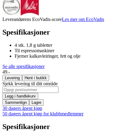
Leverandørens EcoVadis-score
Les mer om EcoVadis
Spesifikasjoner
4 stk. 1,8 g tabletter
Til espressomaskiner
Fjerner kalkavleiringer, fett og olje
Se alle spesifikasjoner
49.-
Levering
Hent i butikk
Sjekk levering til ditt område
Legg i handlekurv
Sammenlign
Lagre
30 dagers åpent kjøp
50 dagers åpent kjøp for klubbmedlemmer
Spesifikasjoner