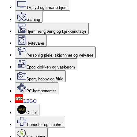
TV, lyd og smarte hjem
Gaming
Hjem, rengjøring og kjøkkenutstyr
Hvitevarer
Personlig pleie, skjønnhet og velvære
Epoq kjøkken og vaskerom
Sport, hobby og fritid
PC-komponenter
LEGO
Outlet
Tjenester og tilbehør
Kampanjer