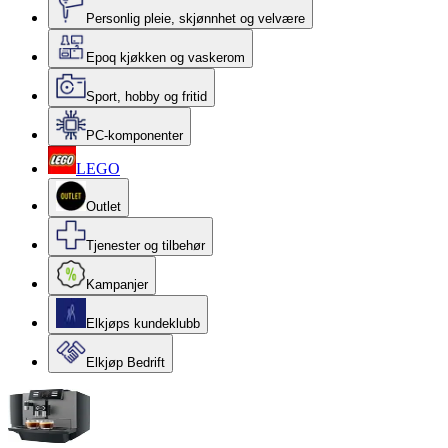
Personlig pleie, skjønnhet og velvære
Epoq kjøkken og vaskerom
Sport, hobby og fritid
PC-komponenter
LEGO
Outlet
Tjenester og tilbehør
Kampanjer
Elkjøps kundeklubb
Elkjøp Bedrift