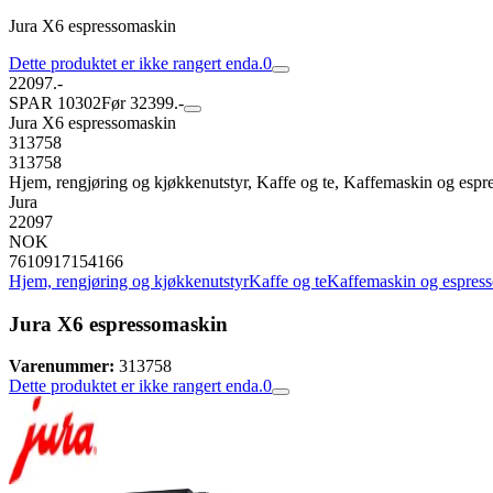
Jura X6 espressomaskin
Dette produktet er ikke rangert enda.
0
22097.-
SPAR 10302
Før 32399.-
Jura X6 espressomaskin
313758
313758
Hjem, rengjøring og kjøkkenutstyr, Kaffe og te, Kaffemaskin og esp
Jura
22097
NOK
7610917154166
Hjem, rengjøring og kjøkkenutstyr
Kaffe og te
Kaffemaskin og espres
Jura X6 espressomaskin
Varenummer:
313758
Dette produktet er ikke rangert enda.
0