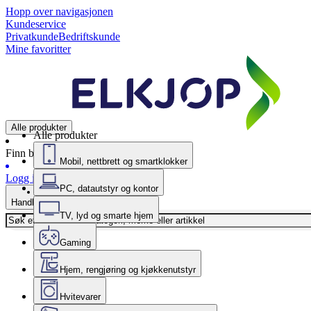
Hopp over navigasjonen
Kundeservice
Privatkunde
Bedriftskunde
Mine favoritter
Alle produkter
Alle produkter
Finn butikk
Mobil, nettbrett og smartklokker
Logg inn
PC, datautstyr og kontor
Handlekurv
TV, lyd og smarte hjem
Gaming
Hjem, rengjøring og kjøkkenutstyr
Hvitevarer