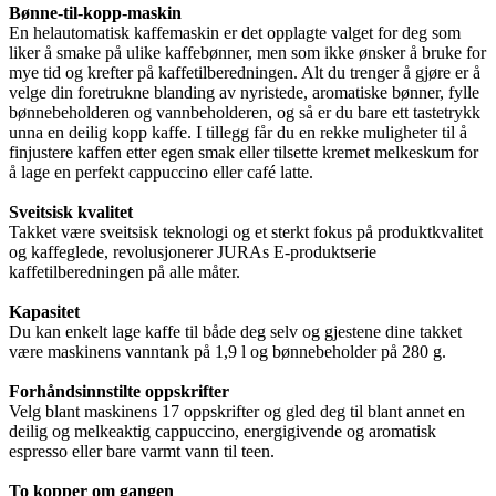
Bønne-til-kopp-maskin
En helautomatisk kaffemaskin er det opplagte valget for deg som
liker å smake på ulike kaffebønner, men som ikke ønsker å bruke for
mye tid og krefter på kaffetilberedningen. Alt du trenger å gjøre er å
velge din foretrukne blanding av nyristede, aromatiske bønner, fylle
bønnebeholderen og vannbeholderen, og så er du bare ett tastetrykk
unna en deilig kopp kaffe. I tillegg får du en rekke muligheter til å
finjustere kaffen etter egen smak eller tilsette kremet melkeskum for
å lage en perfekt cappuccino eller café latte.
Sveitsisk kvalitet
Takket være sveitsisk teknologi og et sterkt fokus på produktkvalitet
og kaffeglede, revolusjonerer JURAs E-produktserie
kaffetilberedningen på alle måter.
Kapasitet
Du kan enkelt lage kaffe til både deg selv og gjestene dine takket
være maskinens vanntank på 1,9 l og bønnebeholder på 280 g.
Forhåndsinnstilte oppskrifter
Velg blant maskinens 17 oppskrifter og gled deg til blant annet en
deilig og melkeaktig cappuccino, energigivende og aromatisk
espresso eller bare varmt vann til teen.
To kopper om gangen