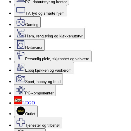
PC, datautstyr og kontor
TV, lyd og smarte hjem
Gaming
Hjem, rengjøring og kjøkkenutstyr
Hvitevarer
Personlig pleie, skjønnhet og velvære
Epoq kjøkken og vaskerom
Sport, hobby og fritid
PC-komponenter
LEGO
Outlet
Tjenester og tilbehør