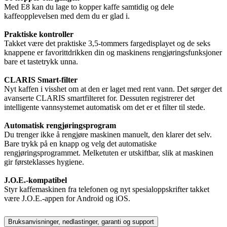
Med E8 kan du lage to kopper kaffe samtidig og dele
kaffeopplevelsen med dem du er glad i.
Praktiske kontroller
Takket være det praktiske 3,5-tommers fargedisplayet og de seks
knappene er favorittdrikken din og maskinens rengjøringsfunksjoner
bare et tastetrykk unna.
CLARIS Smart-filter
Nyt kaffen i visshet om at den er laget med rent vann. Det sørger det
avanserte CLARIS smartfilteret for. Dessuten registrerer det
intelligente vannsystemet automatisk om det er et filter til stede.
Automatisk rengjøringsprogram
Du trenger ikke å rengjøre maskinen manuelt, den klarer det selv.
Bare trykk på en knapp og velg det automatiske
rengjøringsprogrammet. Melketuten er utskiftbar, slik at maskinen
gir førsteklasses hygiene.
J.O.E.-kompatibel
Styr kaffemaskinen fra telefonen og nyt spesialoppskrifter takket
være J.O.E.-appen for Android og iOS.
Bruksanvisninger, nedlastinger, garanti og support