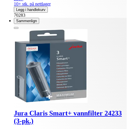
10+ stk. på nettlager
Legg i handlekurv
70283
Sammenlign
Jura Claris Smart+ vannfilter 24233
(3-pk.)