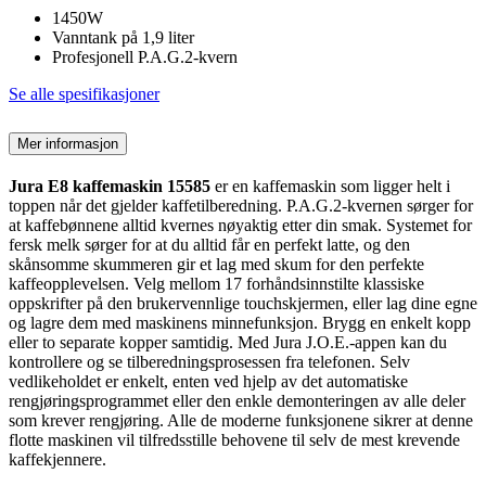
1450W
Vanntank på 1,9 liter
Profesjonell P.A.G.2-kvern
Se alle spesifikasjoner
Mer informasjon
Jura E8 kaffemaskin 15585
er en kaffemaskin som ligger helt i
toppen når det gjelder kaffetilberedning. P.A.G.2-kvernen sørger for
at kaffebønnene alltid kvernes nøyaktig etter din smak. Systemet for
fersk melk sørger for at du alltid får en perfekt latte, og den
skånsomme skummeren gir et lag med skum for den perfekte
kaffeopplevelsen. Velg mellom 17 forhåndsinnstilte klassiske
oppskrifter på den brukervennlige touchskjermen, eller lag dine egne
og lagre dem med maskinens minnefunksjon. Brygg en enkelt kopp
eller to separate kopper samtidig. Med Jura J.O.E.-appen kan du
kontrollere og se tilberedningsprosessen fra telefonen. Selv
vedlikeholdet er enkelt, enten ved hjelp av det automatiske
rengjøringsprogrammet eller den enkle demonteringen av alle deler
som krever rengjøring. Alle de moderne funksjonene sikrer at denne
flotte maskinen vil tilfredsstille behovene til selv de mest krevende
kaffekjennere.