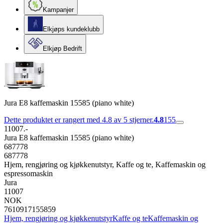
Kampanjer
Elkjøps kundeklubb
Elkjøp Bedrift
Jura E8 kaffemaskin 15585 (piano white)
Dette produktet er rangert med 4.8 av 5 stjerner.
4.8
155
11007.-
Jura E8 kaffemaskin 15585 (piano white)
687778
687778
Hjem, rengjøring og kjøkkenutstyr, Kaffe og te, Kaffemaskin og
espressomaskin
Jura
11007
NOK
7610917155859
Hjem, rengjøring og kjøkkenutstyr
Kaffe og te
Kaffemaskin og