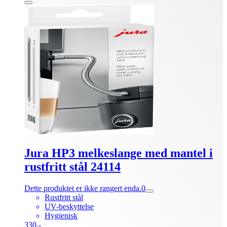
Jura HP3 melkeslange med mantel i
rustfritt stål 24114
Dette produktet er ikke rangert enda.
0
Rustfritt stål
UV-beskyttelse
Hygienisk
330.-