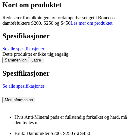
Kort om produktet
Reduserer forkalkningen av fordamperbassenget i Bonecos
dambfefuktere S200, S250 og S450
Les mer om produktet
Spesifikasjoner
Se alle spesifikasjoner
Dette produktet er ikke tilgjengelig
Sammenlign
Lagre
Spesifikasjoner
Se alle spesifikasjoner
Mer informasjon
Hvis Anti-Mineral pads er fullstendig forkalket og hard, må
den byttes ut
Bruk: Dampfukter S200, S250 og S450