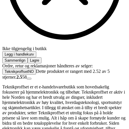
Ikke tilgjengelig i butikk
Legg i handlekurv
Sammenlign
Lagre
Ordre, retur og reklamasjoner håndteres av selger:
Dette produktet er rangert med 2.52 av 5
TeknikproffsetNO
stjerner.
2.5
58
Teknikproffset er et e-handelsvarebutikk som hovedsakelig
fokuserer på hjemmelektronikk og tilbehør. Teknikproffset er aktiv i
hele Norden og har et bredt utvalg av dingser, inkludert
hjemmelektronikk av høy kvalitet, hverdagsteknologi, sportsutstyr
og skjønnhetsartikler. I tillegg til ønsket om å tilby et bredt spekter
av produkter, setter Teknikproffset et utrolig fokus på å holde
prisene så lave som mulig. Alt i håp om å skape fornøyde kunder og
bidra til en bedre totalopplevelse for hver enkelt forbruker. Siden
elektronikk kan være vanskelig å forstå og uforutsigbart, tilbyr