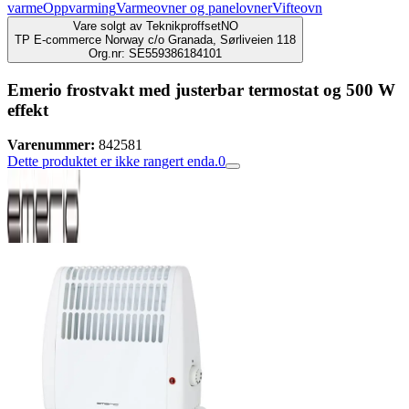
varme
Oppvarming
Varmeovner og panelovner
Vifteovn
Vare solgt av
TeknikproffsetNO
TP E-commerce Norway c/o Granada, Sørliveien 118
Org.nr: SE559386184101
Emerio frostvakt med justerbar termostat og 500 W
effekt
Varenummer:
842581
Dette produktet er ikke rangert enda.
0