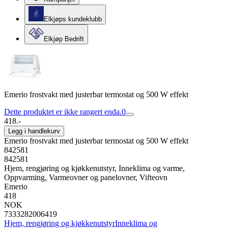
Elkjøps kundeklubb
Elkjøp Bedrift
Emerio frostvakt med justerbar termostat og 500 W effekt
Dette produktet er ikke rangert enda.
0
418.-
Legg i handlekurv
Emerio frostvakt med justerbar termostat og 500 W effekt
842581
842581
Hjem, rengjøring og kjøkkenutstyr, Inneklima og varme,
Oppvarming, Varmeovner og panelovner, Vifteovn
Emerio
418
NOK
7333282006419
Hjem, rengjøring og kjøkkenutstyr
Inneklima og