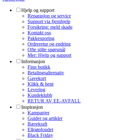
Hjelp og support
Reparasjon og service
Support via fjernhjelp
Forsikring: meld skade
Kontakt oss
Pakkesporing
Ordreretur og endring
Ofte stilte spørsmål
Mer: Hjelp og support
Informasjon
Finn butikk
Betalingsalternativ
Gavekort
Klikk & hent
Levering
Kundeklubb
RETUR AV EE-AVFALL
Inspirasjon
Kampanjer
Guider og artikler
Bærekraft
Elkjøpfondet
Black Friday