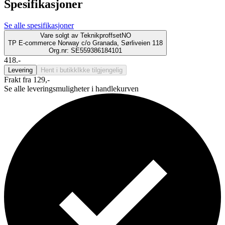
Spesifikasjoner
Se alle spesifikasjoner
Vare solgt av
TeknikproffsetNO
TP E-commerce Norway c/o Granada, Sørliveien 118
Org.nr: SE559386184101
418.-
Levering
Hent i butikk
Ikke tilgjengelig
Frakt fra 129,-
Se alle leveringsmuligheter i handlekurven