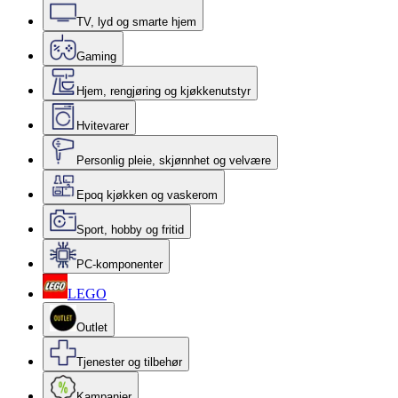
TV, lyd og smarte hjem
Gaming
Hjem, rengjøring og kjøkkenutstyr
Hvitevarer
Personlig pleie, skjønnhet og velvære
Epoq kjøkken og vaskerom
Sport, hobby og fritid
PC-komponenter
LEGO
Outlet
Tjenester og tilbehør
Kampanjer