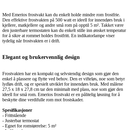
Med Emerios frostvakt kan du enkelt holde mindre rom frostfrie.
Den effektive frostvakten på 500 watt er ideell for innendørs bruk i
kjellere, matkjellere og andre små rom på opptil 5 m². Takket være
den justerbare termostaten kan du enkelt stille inn ønsket temperatur
for å sikre at rommet holdes frostfritt. En indikatorlampe viser
tydelig når frostvakten er i drift.
Elegant og brukervennlig design
Frostvakten har en kompakt og selvstendig design som gjør den
enkel å plassere og flytte ved behov. Den er vifteløs, noe som betyr
lydløs drift, og er spesielt utviklet for innendørs bruk. Med målene
27,5 x 18 x 27,8 cm tar den minimalt med plass, noe som gjør den
ideell for små rom. Emerios frostvakt er en pålitelig løsning for å
beskytte dine verdifulle rom mot frostskader.
Spesifikasjoner
- Frittstående
- Justerbar termostat
- Egnet for romstørrelse: 5 m²