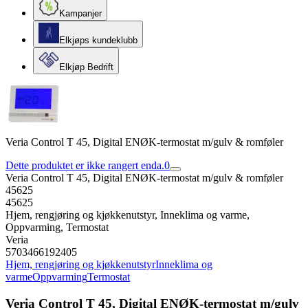
Kampanjer
Elkjøps kundeklubb
Elkjøp Bedrift
Veria Control T 45, Digital ENØK-termostat m/gulv & romføler
Dette produktet er ikke rangert enda.
0
Veria Control T 45, Digital ENØK-termostat m/gulv & romføler
45625
45625
Hjem, rengjøring og kjøkkenutstyr, Inneklima og varme,
Oppvarming, Termostat
Veria
5703466192405
Hjem, rengjøring og kjøkkenutstyr
Inneklima og
varme
Oppvarming
Termostat
Veria Control T 45, Digital ENØK-termostat m/gulv