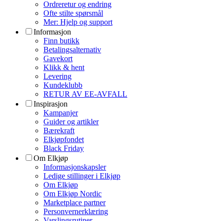
Ordreretur og endring
Ofte stilte spørsmål
Mer: Hjelp og support
Informasjon
Finn butikk
Betalingsalternativ
Gavekort
Klikk & hent
Levering
Kundeklubb
RETUR AV EE-AVFALL
Inspirasjon
Kampanjer
Guider og artikler
Bærekraft
Elkjøpfondet
Black Friday
Om Elkjøp
Informasjonskapsler
Ledige stillinger i Elkjøp
Om Elkjøp
Om Elkjøp Nordic
Marketplace partner
Personvernerklæring
Varslingsrutiner