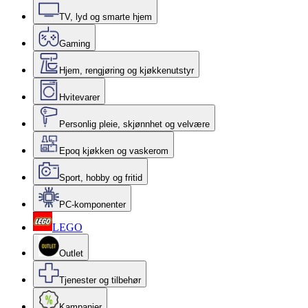
TV, lyd og smarte hjem
Gaming
Hjem, rengjøring og kjøkkenutstyr
Hvitevarer
Personlig pleie, skjønnhet og velvære
Epoq kjøkken og vaskerom
Sport, hobby og fritid
PC-komponenter
LEGO
Outlet
Tjenester og tilbehør
Kampanjer