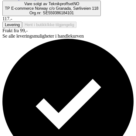
Vare solgt av
TeknikproffsetNO
TP E-commerce Norway c/o Granada, Sørliveien 118
Org.nr: SE559386184101
117.-
Levering
Hent i butikk
Ikke tilgjengelig
Frakt fra 99,-
Se alle leveringsmuligheter i handlekurven