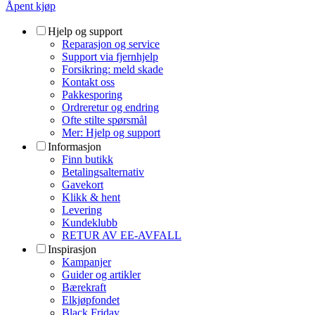
Åpent kjøp
Hjelp og support
Reparasjon og service
Support via fjernhjelp
Forsikring: meld skade
Kontakt oss
Pakkesporing
Ordreretur og endring
Ofte stilte spørsmål
Mer: Hjelp og support
Informasjon
Finn butikk
Betalingsalternativ
Gavekort
Klikk & hent
Levering
Kundeklubb
RETUR AV EE-AVFALL
Inspirasjon
Kampanjer
Guider og artikler
Bærekraft
Elkjøpfondet
Black Friday