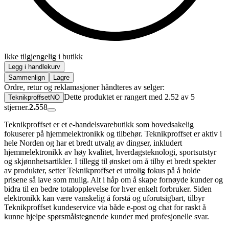
Ikke tilgjengelig i butikk
Legg i handlekurv
Sammenlign
Lagre
Ordre, retur og reklamasjoner håndteres av selger:
Dette produktet er rangert med 2.52 av 5
TeknikproffsetNO
stjerner.
2.5
58
Teknikproffset er et e-handelsvarebutikk som hovedsakelig
fokuserer på hjemmelektronikk og tilbehør. Teknikproffset er aktiv i
hele Norden og har et bredt utvalg av dingser, inkludert
hjemmelektronikk av høy kvalitet, hverdagsteknologi, sportsutstyr
og skjønnhetsartikler. I tillegg til ønsket om å tilby et bredt spekter
av produkter, setter Teknikproffset et utrolig fokus på å holde
prisene så lave som mulig. Alt i håp om å skape fornøyde kunder og
bidra til en bedre totalopplevelse for hver enkelt forbruker. Siden
elektronikk kan være vanskelig å forstå og uforutsigbart, tilbyr
Teknikproffset kundeservice via både e-post og chat for raskt å
kunne hjelpe spørsmålstegnende kunder med profesjonelle svar.