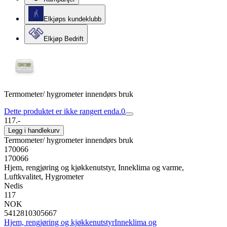
Elkjøps kundeklubb
Elkjøp Bedrift
Termometer/ hygrometer innendørs bruk
Dette produktet er ikke rangert enda.
0
117.-
Legg i handlekurv
Termometer/ hygrometer innendørs bruk
170066
170066
Hjem, rengjøring og kjøkkenutstyr, Inneklima og varme,
Luftkvalitet, Hygrometer
Nedis
117
NOK
5412810305667
Hjem, rengjøring og kjøkkenutstyr
Inneklima og