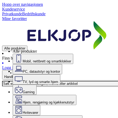
Hopp over navigasjonen
Kundeservice
Privatkunde
Bedriftskunde
Mine favoritter
Alle produkter
Alle produkter
Finn butikk
Mobil, nettbrett og smartklokker
Logg inn
PC, datautstyr og kontor
Handlekurv
TV, lyd og smarte hjem
Gaming
Hjem, rengjøring og kjøkkenutstyr
Hvitevarer