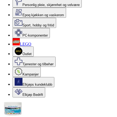
Personlig pleie, skjønnhet og velvære
Epoq kjøkken og vaskerom
Sport, hobby og fritid
PC-komponenter
LEGO
Outlet
Tjenester og tilbehør
Kampanjer
Elkjøps kundeklubb
Elkjøp Bedrift