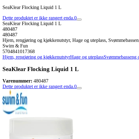
SeaKlear Flocking Liquid 1 L
Dette produktet er ikke rangert enda.
0
SeaKlear Flocking Liquid 1 L
480487
480487
Hjem, rengjøring og kjøkkenutstyr, Hage og uteplass, Svømmebasseng
Swim & Fun
5704841017368
Hjem, rengjøring og kjøkkenutstyr
Hage og uteplass
Svømmebasseng og
SeaKlear Flocking Liquid 1 L
Varenummer:
480487
Dette produktet er ikke rangert enda.
0