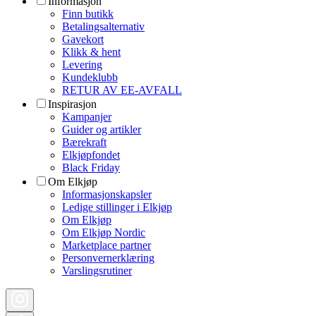
Informasjon
Finn butikk
Betalingsalternativ
Gavekort
Klikk & hent
Levering
Kundeklubb
RETUR AV EE-AVFALL
Inspirasjon
Kampanjer
Guider og artikler
Bærekraft
Elkjøpfondet
Black Friday
Om Elkjøp
Informasjonskapsler
Ledige stillinger i Elkjøp
Om Elkjøp
Om Elkjøp Nordic
Marketplace partner
Personvernerklæring
Varslingsrutiner