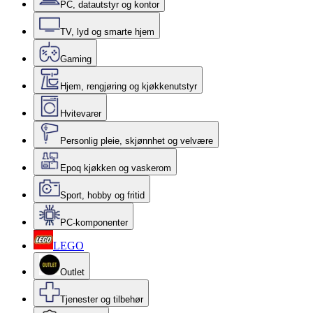
PC, datautstyr og kontor
TV, lyd og smarte hjem
Gaming
Hjem, rengjøring og kjøkkenutstyr
Hvitevarer
Personlig pleie, skjønnhet og velvære
Epoq kjøkken og vaskerom
Sport, hobby og fritid
PC-komponenter
LEGO
Outlet
Tjenester og tilbehør