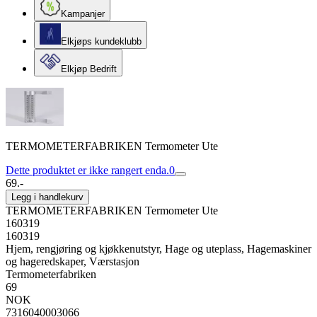
Kampanjer
Elkjøps kundeklubb
Elkjøp Bedrift
TERMOMETERFABRIKEN Termometer Ute
Dette produktet er ikke rangert enda.
0
69.-
Legg i handlekurv
TERMOMETERFABRIKEN Termometer Ute
160319
160319
Hjem, rengjøring og kjøkkenutstyr, Hage og uteplass, Hagemaskiner
og hageredskaper, Værstasjon
Termometerfabriken
69
NOK
7316040003066