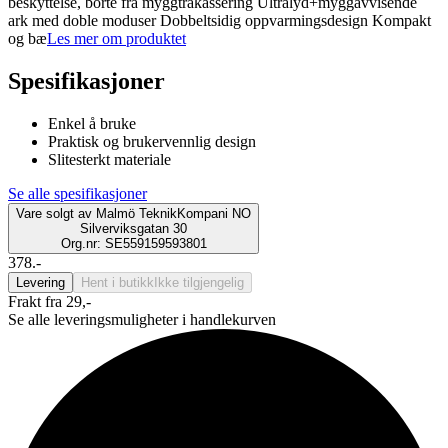
beskyttelse, borte fra myggtrakassering Ultralyd+myggavvisende
ark med doble moduser Dobbeltsidig oppvarmingsdesign Kompakt
og bæ
Les mer om produktet
Spesifikasjoner
Enkel å bruke
Praktisk og brukervennlig design
Slitesterkt materiale
Se alle spesifikasjoner
Vare solgt av
Malmö TeknikKompani NO
Silverviksgatan 30
Org.nr: SE559159593801
378.-
Levering
Hent i butikk
Ikke tilgjengelig
Frakt fra 29,-
Se alle leveringsmuligheter i handlekurven