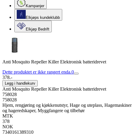
Kampanjer
Elkjøps kundeklubb
Elkjøp Bedrift
Anti Mosquito Repeller Killer Elektronisk batteridrevet
Dette produktet er ikke rangert enda.
0
378.-
Legg i handlekurv
Anti Mosquito Repeller Killer Elektronisk batteridrevet
758028
758028
Hjem, rengjøring og kjøkkenutstyr, Hage og uteplass, Hagemaskiner
og hageredskaper, Myggfangere og tilbehør
MTK
378
NOK
7340161389310