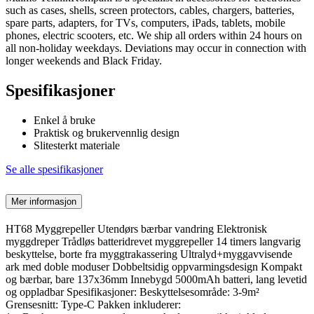
such as cases, shells, screen protectors, cables, chargers, batteries,
spare parts, adapters, for TVs, computers, iPads, tablets, mobile
phones, electric scooters, etc. We ship all orders within 24 hours on
all non-holiday weekdays. Deviations may occur in connection with
longer weekends and Black Friday.
Spesifikasjoner
Enkel å bruke
Praktisk og brukervennlig design
Slitesterkt materiale
Se alle spesifikasjoner
Mer informasjon
HT68 Myggrepeller Utendørs bærbar vandring Elektronisk
myggdreper Trådløs batteridrevet myggrepeller 14 timers langvarig
beskyttelse, borte fra myggtrakassering Ultralyd+myggavvisende
ark med doble moduser Dobbeltsidig oppvarmingsdesign Kompakt
og bærbar, bare 137x36mm Innebygd 5000mAh batteri, lang levetid
og oppladbar Spesifikasjoner: Beskyttelsesområde: 3-9m²
Grensesnitt: Type-C Pakken inkluderer: