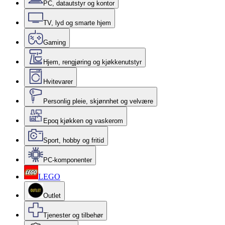
PC, datautstyr og kontor
TV, lyd og smarte hjem
Gaming
Hjem, rengjøring og kjøkkenutstyr
Hvitevarer
Personlig pleie, skjønnhet og velvære
Epoq kjøkken og vaskerom
Sport, hobby og fritid
PC-komponenter
LEGO
Outlet
Tjenester og tilbehør