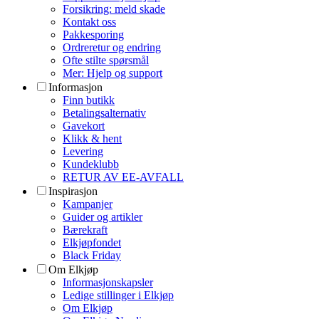
Forsikring: meld skade
Kontakt oss
Pakkesporing
Ordreretur og endring
Ofte stilte spørsmål
Mer: Hjelp og support
Informasjon
Finn butikk
Betalingsalternativ
Gavekort
Klikk & hent
Levering
Kundeklubb
RETUR AV EE-AVFALL
Inspirasjon
Kampanjer
Guider og artikler
Bærekraft
Elkjøpfondet
Black Friday
Om Elkjøp
Informasjonskapsler
Ledige stillinger i Elkjøp
Om Elkjøp