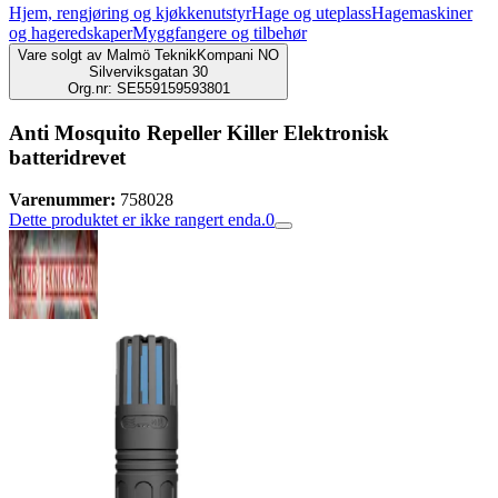
Hjem, rengjøring og kjøkkenutstyr
Hage og uteplass
Hagemaskiner
og hageredskaper
Myggfangere og tilbehør
Vare solgt av
Malmö TeknikKompani NO
Silverviksgatan 30
Org.nr: SE559159593801
Anti Mosquito Repeller Killer Elektronisk
batteridrevet
Varenummer:
758028
Dette produktet er ikke rangert enda.
0