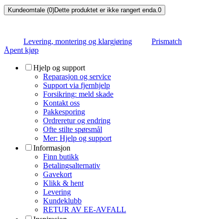
Kundeomtale (0)
Dette produktet er ikke rangert enda.
0
Levering, montering og klargjøring
Prismatch
Åpent kjøp
Hjelp og support
Reparasjon og service
Support via fjernhjelp
Forsikring: meld skade
Kontakt oss
Pakkesporing
Ordreretur og endring
Ofte stilte spørsmål
Mer: Hjelp og support
Informasjon
Finn butikk
Betalingsalternativ
Gavekort
Klikk & hent
Levering
Kundeklubb
RETUR AV EE-AVFALL