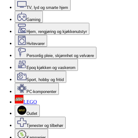
TV, lyd og smarte hjem
Gaming
Hjem, rengjøring og kjøkkenutstyr
Hvitevarer
Personlig pleie, skjønnhet og velvære
Epoq kjøkken og vaskerom
Sport, hobby og fritid
PC-komponenter
LEGO
Outlet
Tjenester og tilbehør
Kampanjer