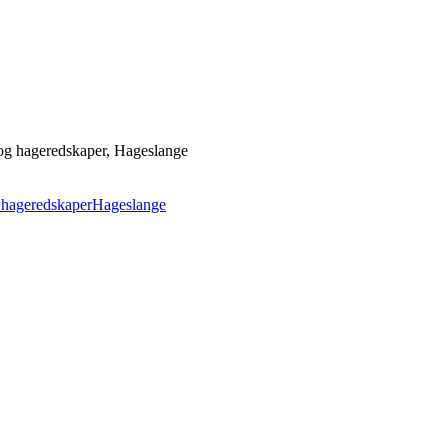
 og hageredskaper, Hageslange
hageredskaper
Hageslange