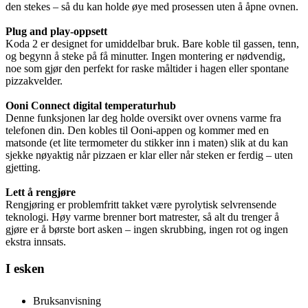
den stekes – så du kan holde øye med prosessen uten å åpne ovnen.
Plug and play-oppsett
Koda 2 er designet for umiddelbar bruk. Bare koble til gassen, tenn,
og begynn å steke på få minutter. Ingen montering er nødvendig,
noe som gjør den perfekt for raske måltider i hagen eller spontane
pizzakvelder.
Ooni Connect digital temperaturhub
Denne funksjonen lar deg holde oversikt over ovnens varme fra
telefonen din. Den kobles til Ooni-appen og kommer med en
matsonde (et lite termometer du stikker inn i maten) slik at du kan
sjekke nøyaktig når pizzaen er klar eller når steken er ferdig – uten
gjetting.
Lett å rengjøre
Rengjøring er problemfritt takket være pyrolytisk selvrensende
teknologi. Høy varme brenner bort matrester, så alt du trenger å
gjøre er å børste bort asken – ingen skrubbing, ingen rot og ingen
ekstra innsats.
I esken
Bruksanvisning