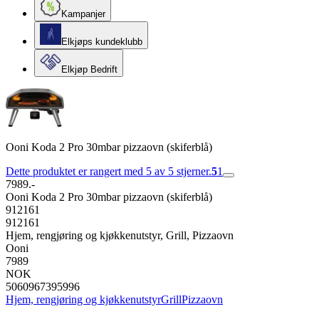
Kampanjer
Elkjøps kundeklubb
Elkjøp Bedrift
Ooni Koda 2 Pro 30mbar pizzaovn (skiferblå)
Dette produktet er rangert med 5 av 5 stjerner.
5
1
7989.-
Ooni Koda 2 Pro 30mbar pizzaovn (skiferblå)
912161
912161
Hjem, rengjøring og kjøkkenutstyr, Grill, Pizzaovn
Ooni
7989
NOK
5060967395996
Hjem, rengjøring og kjøkkenutstyr
Grill
Pizzaovn