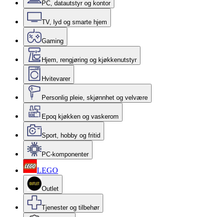
PC, datautstyr og kontor
TV, lyd og smarte hjem
Gaming
Hjem, rengjøring og kjøkkenutstyr
Hvitevarer
Personlig pleie, skjønnhet og velvære
Epoq kjøkken og vaskerom
Sport, hobby og fritid
PC-komponenter
LEGO
Outlet
Tjenester og tilbehør