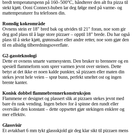
bredt temperaturspenn på 160–500°C, håndterer den alt fra pizza til
stekt kjøtt. Ooni Connect-huben lar deg følge med på varme- og
mattemperaturer fra telefonen din.
Romslig kokeområde
Ovnens stein er 18" bred bak og utvides til 21" foran, noe som gir
deg god plass til å lage store pizzaer – opptil 18" brede. Du har også
plass til å steke kjøtt, grønnsaker eller andre retter, noe som gjør den
til en allsidig tilberedningsoverflate.
G2-gassteknologi
Dette er ovnens smarte varmesystem. Den bruker to brennere og en
spesiell flammeform som sprer varmen jevnt over steinen. Dette
betyr at det ikke er noen kalde punkter, så pizzaen eller maten din
stekes jevnt hele veien – sprø bunn, perfekt smeltet ost og ingen
brente kanter.
Konisk dobbel flammebrennerkonstruksjon
Flammene er designet og plassert slik at pizzaen stekes jevnt med
bare én rask vending. Ingen behov for å spinne den rundt eller
overvåke den konstant – dette oppsettet gjør stekingen enklere og
mer effektiv.
Glassvisir
Et avtakbart 6 mm tykt glassskjold gir deg klar sikt til pizzaen mens