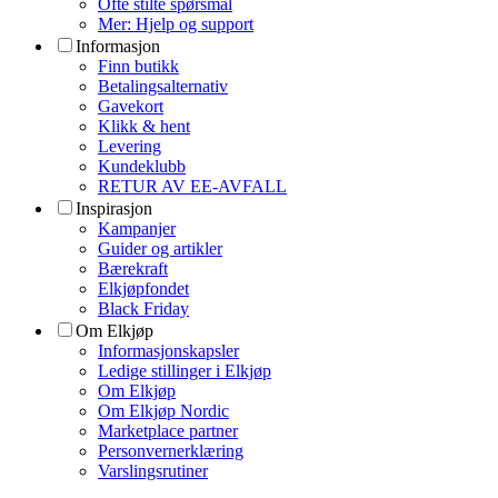
Ofte stilte spørsmål
Mer: Hjelp og support
Informasjon
Finn butikk
Betalingsalternativ
Gavekort
Klikk & hent
Levering
Kundeklubb
RETUR AV EE-AVFALL
Inspirasjon
Kampanjer
Guider og artikler
Bærekraft
Elkjøpfondet
Black Friday
Om Elkjøp
Informasjonskapsler
Ledige stillinger i Elkjøp
Om Elkjøp
Om Elkjøp Nordic
Marketplace partner
Personvernerklæring
Varslingsrutiner