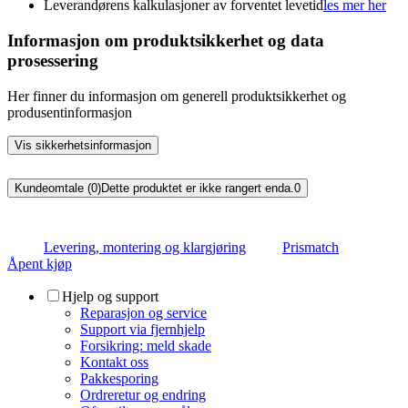
Leverandørens kalkulasjoner av forventet levetid
les mer her
Informasjon om produktsikkerhet og data
prosessering
Her finner du informasjon om generell produktsikkerhet og
produsentinformasjon
Vis sikkerhetsinformasjon
Kundeomtale (0)
Dette produktet er ikke rangert enda.
0
Levering, montering og klargjøring
Prismatch
Åpent kjøp
Hjelp og support
Reparasjon og service
Support via fjernhjelp
Forsikring: meld skade
Kontakt oss
Pakkesporing
Ordreretur og endring