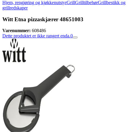
Hjem, rengjøring og kjøkkenutstyr
Grill
Grilltilbehør
Grillbestikk og
grillredskaper
Witt Etna pizzaskjærer 48651003
Varenummer:
608486
Dette produktet er ikke rangert enda.
0