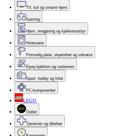
TV, lyd og smarte hjem
Gaming
Hjem, rengjøring og kjøkkenutstyr
Hvitevarer
Personlig pleie, skjønnhet og velvære
Epoq kjøkken og vaskerom
Sport, hobby og fritid
PC-komponenter
LEGO
Outlet
Tjenester og tilbehør
Kampanjer