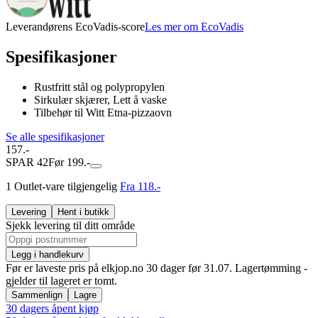
Leverandørens EcoVadis-score
Les mer om EcoVadis
Spesifikasjoner
Rustfritt stål og polypropylen
Sirkulær skjærer, Lett å vaske
Tilbehør til Witt Etna-pizzaovn
Se alle spesifikasjoner
157.-
SPAR 42
Før 199.-
1 Outlet-vare tilgjengelig
Fra 118.-
Levering
Hent i butikk
Sjekk levering til ditt område
Legg i handlekurv
Før er laveste pris på elkjop.no 30 dager før 31.07. Lagertømming -
gjelder til lageret er tomt.
Sammenlign
Lagre
30 dagers åpent kjøp