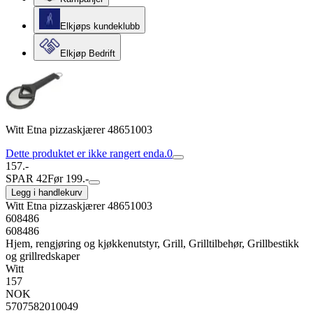
Elkjøps kundeklubb
Elkjøp Bedrift
Witt Etna pizzaskjærer 48651003
Dette produktet er ikke rangert enda.
0
157.-
SPAR 42
Før 199.-
Legg i handlekurv
Witt Etna pizzaskjærer 48651003
608486
608486
Hjem, rengjøring og kjøkkenutstyr, Grill, Grilltilbehør, Grillbestikk
og grillredskaper
Witt
157
NOK
5707582010049