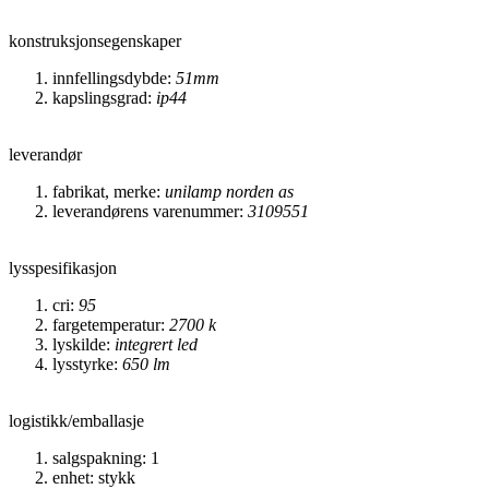
konstruksjonsegenskaper
innfellingsdybde:
51mm
kapslingsgrad:
ip44
leverandør
fabrikat, merke:
unilamp norden as
leverandørens varenummer:
3109551
lysspesifikasjon
cri:
95
fargetemperatur:
2700 k
lyskilde:
integrert led
lysstyrke:
650 lm
logistikk/emballasje
salgspakning: 1
enhet: stykk