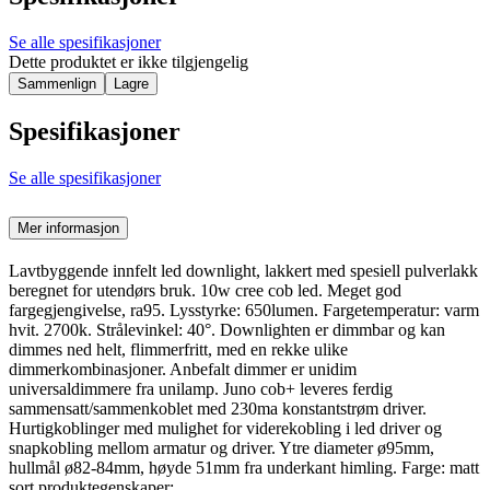
Se alle spesifikasjoner
Dette produktet er ikke tilgjengelig
Sammenlign
Lagre
Spesifikasjoner
Se alle spesifikasjoner
Mer informasjon
Lavtbyggende innfelt led downlight, lakkert med spesiell pulverlakk
beregnet for utendørs bruk. 10w cree cob led. Meget god
fargegjengivelse, ra95. Lysstyrke: 650lumen. Fargetemperatur: varm
hvit. 2700k. Strålevinkel: 40°. Downlighten er dimmbar og kan
dimmes ned helt, flimmerfritt, med en rekke ulike
dimmerkombinasjoner. Anbefalt dimmer er unidim
universaldimmere fra unilamp. Juno cob+ leveres ferdig
sammensatt/sammenkoblet med 230ma konstantstrøm driver.
Hurtigkoblinger med mulighet for viderekobling i led driver og
snapkobling mellom armatur og driver. Ytre diameter ø95mm,
hullmål ø82-84mm, høyde 51mm fra underkant himling. Farge: matt
sort.produktegenskaper: