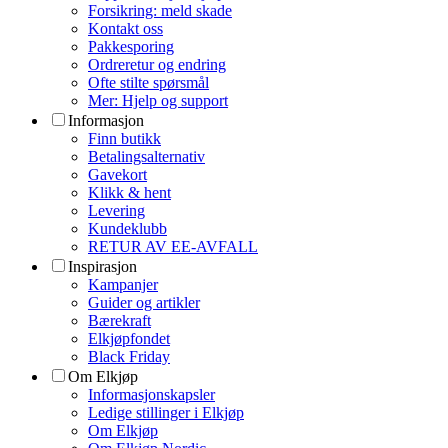
Forsikring: meld skade
Kontakt oss
Pakkesporing
Ordreretur og endring
Ofte stilte spørsmål
Mer: Hjelp og support
Informasjon
Finn butikk
Betalingsalternativ
Gavekort
Klikk & hent
Levering
Kundeklubb
RETUR AV EE-AVFALL
Inspirasjon
Kampanjer
Guider og artikler
Bærekraft
Elkjøpfondet
Black Friday
Om Elkjøp
Informasjonskapsler
Ledige stillinger i Elkjøp
Om Elkjøp