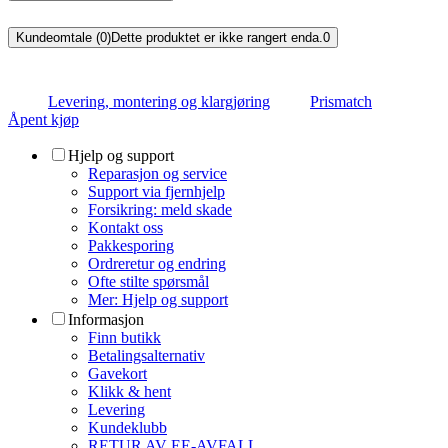
Kundeomtale (0)
Dette produktet er ikke rangert enda.
0
Levering, montering og klargjøring
Prismatch
Åpent kjøp
Hjelp og support
Reparasjon og service
Support via fjernhjelp
Forsikring: meld skade
Kontakt oss
Pakkesporing
Ordreretur og endring
Ofte stilte spørsmål
Mer: Hjelp og support
Informasjon
Finn butikk
Betalingsalternativ
Gavekort
Klikk & hent
Levering
Kundeklubb
RETUR AV EE-AVFALL