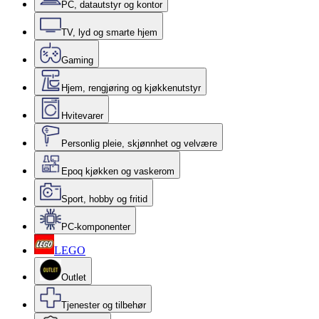
PC, datautstyr og kontor
TV, lyd og smarte hjem
Gaming
Hjem, rengjøring og kjøkkenutstyr
Hvitevarer
Personlig pleie, skjønnhet og velvære
Epoq kjøkken og vaskerom
Sport, hobby og fritid
PC-komponenter
LEGO
Outlet
Tjenester og tilbehør