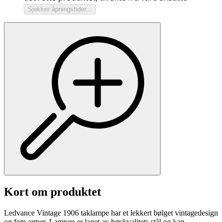
Sjekker åpningstider...
Kort om produktet
Ledvance Vintage 1906 taklampe har et lekkert bølget vintagedesign
og fem armer. Lampen er laget av høykvalitets stål og kan