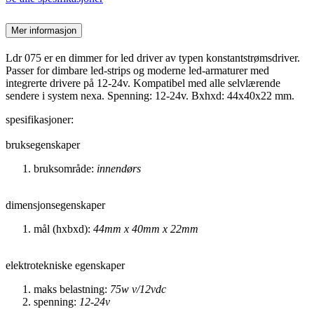
Mer informasjon
Ldr 075 er en dimmer for led driver av typen konstantstrømsdriver.
Passer for dimbare led-strips og moderne led-armaturer med
integrerte drivere på 12-24v. Kompatibel med alle selvlærende
sendere i system nexa. Spenning: 12-24v. Bxhxd: 44x40x22 mm.
spesifikasjoner:
bruksegenskaper
bruksområde:
innendørs
dimensjonsegenskaper
mål (hxbxd):
44mm x 40mm x 22mm
elektrotekniske egenskaper
maks belastning:
75w v/12vdc
spenning:
12-24v