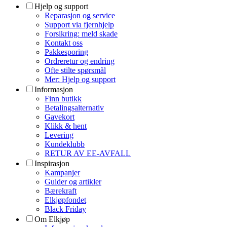
Hjelp og support
Reparasjon og service
Support via fjernhjelp
Forsikring: meld skade
Kontakt oss
Pakkesporing
Ordreretur og endring
Ofte stilte spørsmål
Mer: Hjelp og support
Informasjon
Finn butikk
Betalingsalternativ
Gavekort
Klikk & hent
Levering
Kundeklubb
RETUR AV EE-AVFALL
Inspirasjon
Kampanjer
Guider og artikler
Bærekraft
Elkjøpfondet
Black Friday
Om Elkjøp