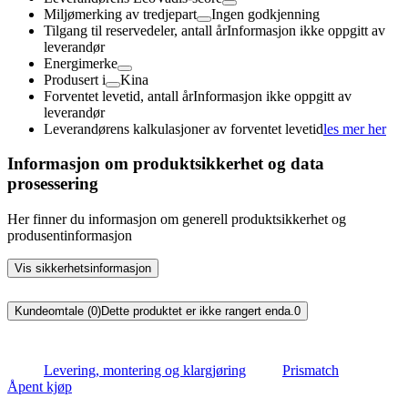
Miljømerking av tredjepart
Ingen godkjenning
Tilgang til reservedeler, antall år
Informasjon ikke oppgitt av
leverandør
Energimerke
Produsert i
Kina
Forventet levetid, antall år
Informasjon ikke oppgitt av
leverandør
Leverandørens kalkulasjoner av forventet levetid
les mer her
Informasjon om produktsikkerhet og data
prosessering
Her finner du informasjon om generell produktsikkerhet og
produsentinformasjon
Vis sikkerhetsinformasjon
Kundeomtale (0)
Dette produktet er ikke rangert enda.
0
Levering, montering og klargjøring
Prismatch
Åpent kjøp