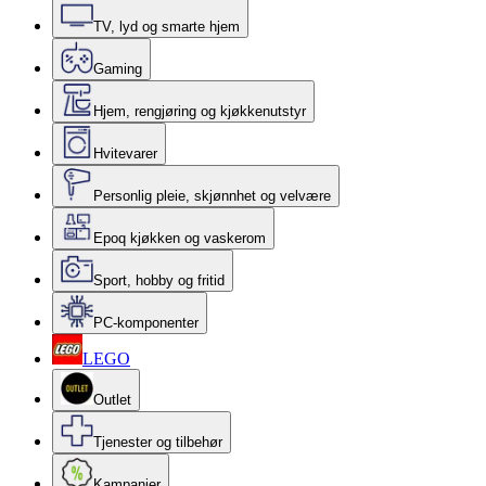
TV, lyd og smarte hjem
Gaming
Hjem, rengjøring og kjøkkenutstyr
Hvitevarer
Personlig pleie, skjønnhet og velvære
Epoq kjøkken og vaskerom
Sport, hobby og fritid
PC-komponenter
LEGO
Outlet
Tjenester og tilbehør
Kampanjer