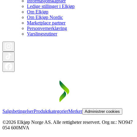
Informasjonskapsler
Ledige stillinger i Elkjøp
Om Elkjøp
Om Elkjøp Nordic
Marketplace partner
Personvernerklæring
Varslingsrutiner
Salgsbetingelser
Produktkategorier
Merker
Administrer cookies
©2026 Elkjøp Norge AS. Alle rettigheter reservert. Org nr.: NO947
054 600MVA