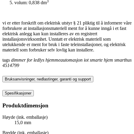
3
volum: 0,838 dm
vi er etter forskrift om elektrisk utstyr § 21 pliktig til å informere våre
forbrukere at installasjonsmateriell ment for å kunne inngå i et fast
elektrisk anlegg kan kun installeres av en registrert
installasjonsvirksomhet. Unntatt er elektrisk materiell som
utelukkende er ment for bruk i faste teleinstallasjoner, og elektrisk
materiell som forbruker selv lovlig kan installere.
tags
dimmer for ledlys
hjemmeautomasjon
iot
smarte hjem
smarthus
4514799
Bruksanvisninger, nedlastinger, garanti og support
Spesifikasjoner
Produktdimensjon
Høyde (ink. emballasje)
15,0 mm
Bredde (ink. emballasje)