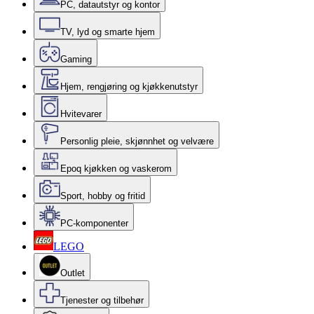
PC, datautstyr og kontor
TV, lyd og smarte hjem
Gaming
Hjem, rengjøring og kjøkkenutstyr
Hvitevarer
Personlig pleie, skjønnhet og velvære
Epoq kjøkken og vaskerom
Sport, hobby og fritid
PC-komponenter
LEGO
Outlet
Tjenester og tilbehør