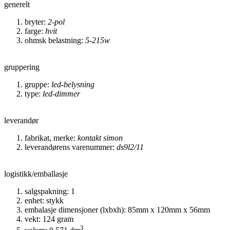
generelt
bryter:
2-pol
farge:
hvit
ohmsk belastning:
5-215w
gruppering
gruppe:
led-belysning
type:
led-dimmer
leverandør
fabrikat, merke:
kontakt simon
leverandørens varenummer:
ds9l2/11
logistikk/emballasje
salgspakning: 1
enhet: stykk
embalasje dimensjoner (lxbxh): 85mm x 120mm x 56mm
vekt: 124 gram
3