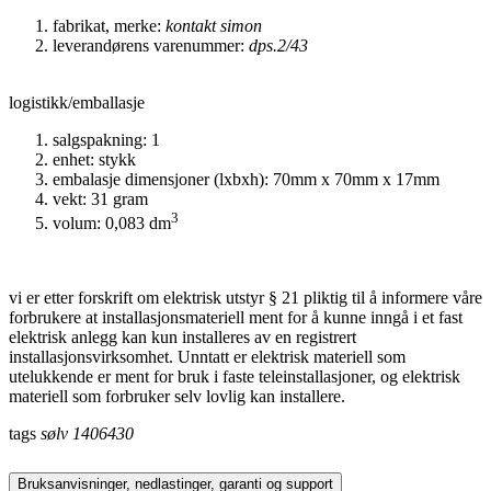
fabrikat, merke:
kontakt simon
leverandørens varenummer:
dps.2/43
logistikk/emballasje
salgspakning: 1
enhet: stykk
embalasje dimensjoner (lxbxh): 70mm x 70mm x 17mm
vekt: 31 gram
3
volum: 0,083 dm
vi er etter forskrift om elektrisk utstyr § 21 pliktig til å informere våre
forbrukere at installasjonsmateriell ment for å kunne inngå i et fast
elektrisk anlegg kan kun installeres av en registrert
installasjonsvirksomhet. Unntatt er elektrisk materiell som
utelukkende er ment for bruk i faste teleinstallasjoner, og elektrisk
materiell som forbruker selv lovlig kan installere.
tags
sølv
1406430
Bruksanvisninger, nedlastinger, garanti og support