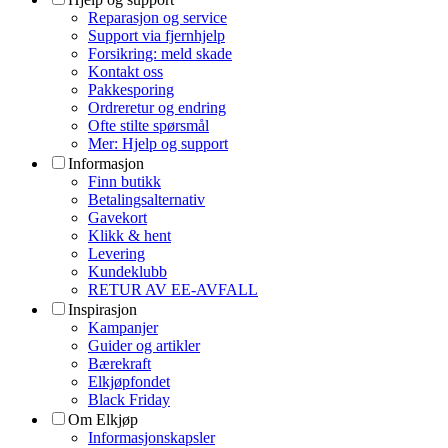
Reparasjon og service
Support via fjernhjelp
Forsikring: meld skade
Kontakt oss
Pakkesporing
Ordreretur og endring
Ofte stilte spørsmål
Mer: Hjelp og support
Informasjon
Finn butikk
Betalingsalternativ
Gavekort
Klikk & hent
Levering
Kundeklubb
RETUR AV EE-AVFALL
Inspirasjon
Kampanjer
Guider og artikler
Bærekraft
Elkjøpfondet
Black Friday
Om Elkjøp
Informasjonskapsler