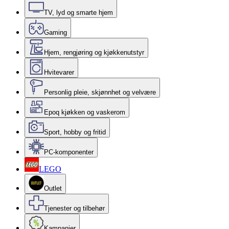
TV, lyd og smarte hjem
Gaming
Hjem, rengjøring og kjøkkenutstyr
Hvitevarer
Personlig pleie, skjønnhet og velvære
Epoq kjøkken og vaskerom
Sport, hobby og fritid
PC-komponenter
LEGO
Outlet
Tjenester og tilbehør
Kampanjer