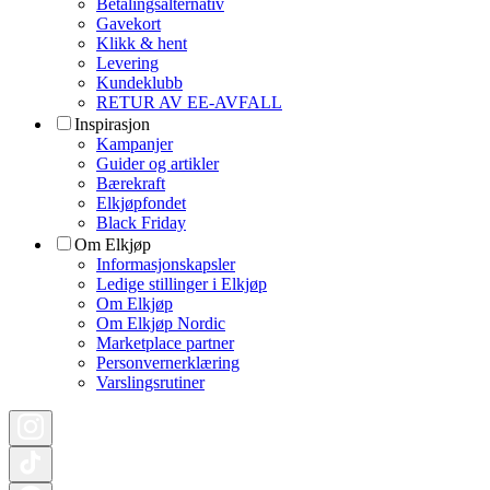
Betalingsalternativ
Gavekort
Klikk & hent
Levering
Kundeklubb
RETUR AV EE-AVFALL
Inspirasjon
Kampanjer
Guider og artikler
Bærekraft
Elkjøpfondet
Black Friday
Om Elkjøp
Informasjonskapsler
Ledige stillinger i Elkjøp
Om Elkjøp
Om Elkjøp Nordic
Marketplace partner
Personvernerklæring
Varslingsrutiner