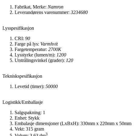
Fabrikat, Merke:
Namron
Leverandørens varenummer:
3234680
Lysspesifikasjon
CRI:
90
Farge på lys:
Varmhvit
Fargetemperatur:
2700K
Lysstyrke (lumen/m):
1200
Utstrålingsvinkel (grader):
120
Tekniskspesifikasjon
Levetid (timer):
50000
Logistikk/Emballasje
Salgspakning: 1
Enhet: Stykk
Embalasje dimensjoner (LxBxH): 330mm x 220mm x 50mm
Vekt: 315 gram
3
Volum: 3,63 dm