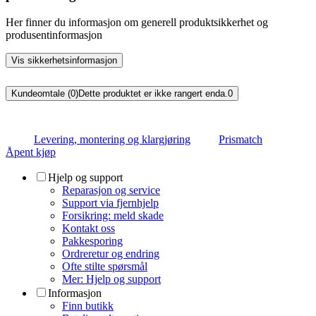
Her finner du informasjon om generell produktsikkerhet og
produsentinformasjon
Vis sikkerhetsinformasjon
Kundeomtale (0)
Dette produktet er ikke rangert enda.
0
Levering, montering og klargjøring
Prismatch
Åpent kjøp
Hjelp og support
Reparasjon og service
Support via fjernhjelp
Forsikring: meld skade
Kontakt oss
Pakkesporing
Ordreretur og endring
Ofte stilte spørsmål
Mer: Hjelp og support
Informasjon
Finn butikk