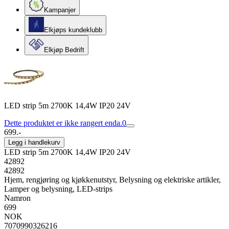
Kampanjer
Elkjøps kundeklubb
Elkjøp Bedrift
LED strip 5m 2700K 14,4W IP20 24V
Dette produktet er ikke rangert enda.
0
699.-
Legg i handlekurv
LED strip 5m 2700K 14,4W IP20 24V
42892
42892
Hjem, rengjøring og kjøkkenutstyr, Belysning og elektriske artikler,
Lamper og belysning, LED-strips
Namron
699
NOK
7070990326216