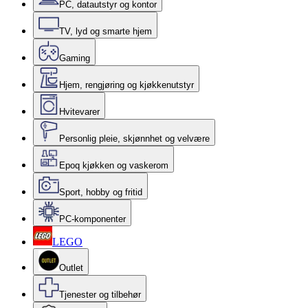
PC, datautstyr og kontor
TV, lyd og smarte hjem
Gaming
Hjem, rengjøring og kjøkkenutstyr
Hvitevarer
Personlig pleie, skjønnhet og velvære
Epoq kjøkken og vaskerom
Sport, hobby og fritid
PC-komponenter
LEGO
Outlet
Tjenester og tilbehør