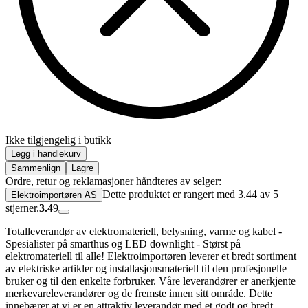
Ikke tilgjengelig i butikk
Legg i handlekurv
Sammenlign
Lagre
Ordre, retur og reklamasjoner håndteres av selger:
Dette produktet er rangert med 3.44 av 5
Elektroimportøren AS
stjerner.
3.4
9
Totalleverandør av elektromateriell, belysning, varme og kabel -
Spesialister på smarthus og LED downlight - Størst på
elektromateriell til alle! Elektroimportøren leverer et bredt sortiment
av elektriske artikler og installasjonsmateriell til den profesjonelle
bruker og til den enkelte forbruker. Våre leverandører er anerkjente
merkevareleverandører og de fremste innen sitt område. Dette
innebærer at vi er en attraktiv leverandør med et godt og bredt