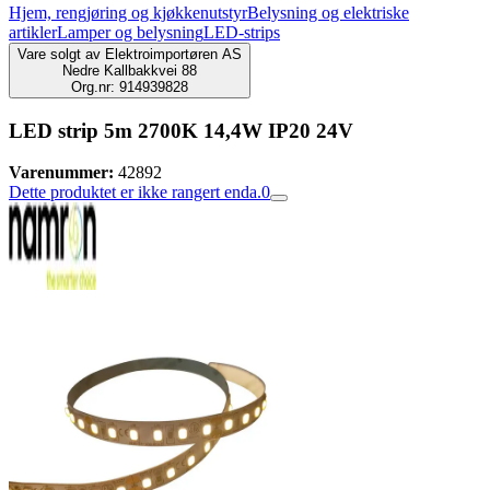
Hjem, rengjøring og kjøkkenutstyr
Belysning og elektriske
artikler
Lamper og belysning
LED-strips
Vare solgt av
Elektroimportøren AS
Nedre Kallbakkvei 88
Org.nr: 914939828
LED strip 5m 2700K 14,4W IP20 24V
Varenummer:
42892
Dette produktet er ikke rangert enda.
0