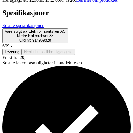
Hurtigskjøter. 1200lm/m, 2700K, IP20.
Les mer om produktet
Spesifikasjoner
Se alle spesifikasjoner
Vare solgt av
Elektroimportøren AS
Nedre Kallbakkvei 88
Org.nr: 914939828
699.-
Levering
Hent i butikk
Ikke tilgjengelig
Frakt fra 29,-
Se alle leveringsmuligheter i handlekurven