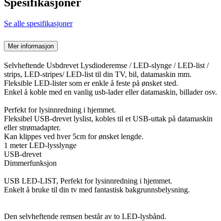
Spesifikasjoner
Se alle spesifikasjoner
Mer informasjon
Selvheftende Usbdrevet Lysdioderemse / LED-slynge / LED-list /
strips, LED-stripes/ LED-list til din TV, bil, datamaskin mm.
Fleksible LED-lister som er enkle å feste på ønsket sted.
Enkel å koble med en vanlig usb-lader eller datamaskin, billader osv.
Perfekt for lysinnredning i hjemmet.
Fleksibel USB-drevet lyslist, kobles til et USB-uttak på datamaskin
eller strømadapter.
Kan klippes ved hver 5cm for ønsket lengde.
1 meter LED-lysslynge
USB-drevet
Dimmerfunksjon
USB LED-LIST, Perfekt for lysinnredning i hjemmet.
Enkelt å bruke til din tv med fantastisk bakgrunnsbelysning.
Den selvheftende remsen består av to LED-lysbånd.