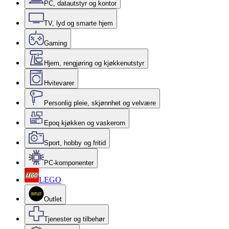
PC, datautstyr og kontor
TV, lyd og smarte hjem
Gaming
Hjem, rengjøring og kjøkkenutstyr
Hvitevarer
Personlig pleie, skjønnhet og velvære
Epoq kjøkken og vaskerom
Sport, hobby og fritid
PC-komponenter
LEGO
Outlet
Tjenester og tilbehør