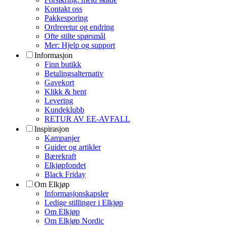
Kontakt oss
Pakkesporing
Ordreretur og endring
Ofte stilte spørsmål
Mer: Hjelp og support
Informasjon
Finn butikk
Betalingsalternativ
Gavekort
Klikk & hent
Levering
Kundeklubb
RETUR AV EE-AVFALL
Inspirasjon
Kampanjer
Guider og artikler
Bærekraft
Elkjøpfondet
Black Friday
Om Elkjøp
Informasjonskapsler
Ledige stillinger i Elkjøp
Om Elkjøp
Om Elkjøp Nordic