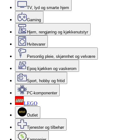
TV, lyd og smarte hjem
Gaming
Hjem, rengjøring og kjøkkenutstyr
Hvitevarer
Personlig pleie, skjønnhet og velvære
Epoq kjøkken og vaskerom
Sport, hobby og fritid
PC-komponenter
LEGO
Outlet
Tjenester og tilbehør
Kampanjer