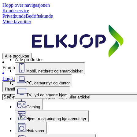
Hopp over navigasjonen
Kundeservice
Privatkunde
Bedriftskunde
Mine favoritter
Alle produkter
Alle produkter
Finn butikk
Mobil, nettbrett og smartklokker
Logg inn
PC, datautstyr og kontor
Handlekurv
TV, lyd og smarte hjem
Gaming
Hjem, rengjøring og kjøkkenutstyr
Hvitevarer