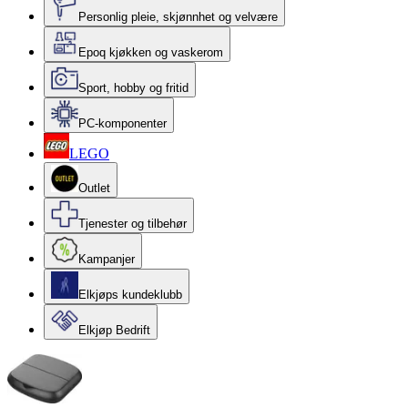
Personlig pleie, skjønnhet og velvære
Epoq kjøkken og vaskerom
Sport, hobby og fritid
PC-komponenter
LEGO
Outlet
Tjenester og tilbehør
Kampanjer
Elkjøps kundeklubb
Elkjøp Bedrift