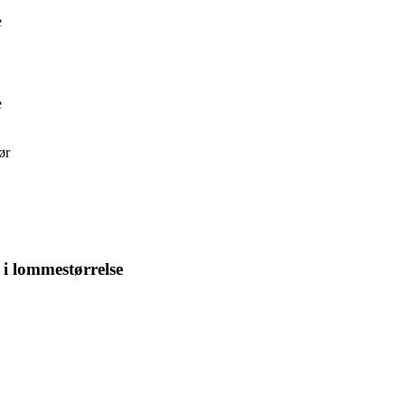
e
e
ør
i lommestørrelse