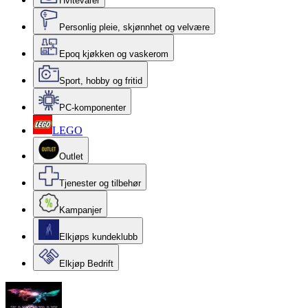
Hvitevarer
Personlig pleie, skjønnhet og velvære
Epoq kjøkken og vaskerom
Sport, hobby og fritid
PC-komponenter
LEGO
Outlet
Tjenester og tilbehør
Kampanjer
Elkjøps kundeklubb
Elkjøp Bedrift