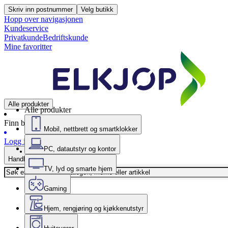
Skriv inn postnummer
Velg butikk
Hopp over navigasjonen
Kundeservice
Privatkunde
Bedriftskunde
Mine favoritter
Alle produkter
Alle produkter
Finn butikk
Mobil, nettbrett og smartklokker
Logg inn
PC, datautstyr og kontor
Handlekurv
TV, lyd og smarte hjem
Gaming
Hjem, rengjøring og kjøkkenutstyr