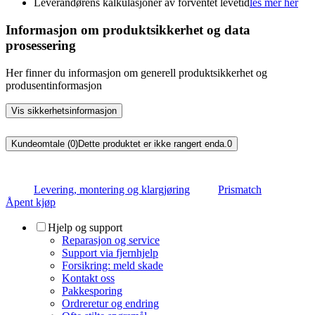
Leverandørens kalkulasjoner av forventet levetid
les mer her
Informasjon om produktsikkerhet og data
prosessering
Her finner du informasjon om generell produktsikkerhet og
produsentinformasjon
Vis sikkerhetsinformasjon
Kundeomtale (0)
Dette produktet er ikke rangert enda.
0
Levering, montering og klargjøring
Prismatch
Åpent kjøp
Hjelp og support
Reparasjon og service
Support via fjernhjelp
Forsikring: meld skade
Kontakt oss
Pakkesporing
Ordreretur og endring