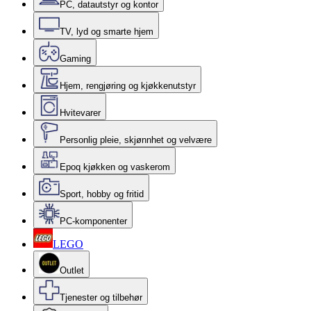
PC, datautstyr og kontor
TV, lyd og smarte hjem
Gaming
Hjem, rengjøring og kjøkkenutstyr
Hvitevarer
Personlig pleie, skjønnhet og velvære
Epoq kjøkken og vaskerom
Sport, hobby og fritid
PC-komponenter
LEGO
Outlet
Tjenester og tilbehør