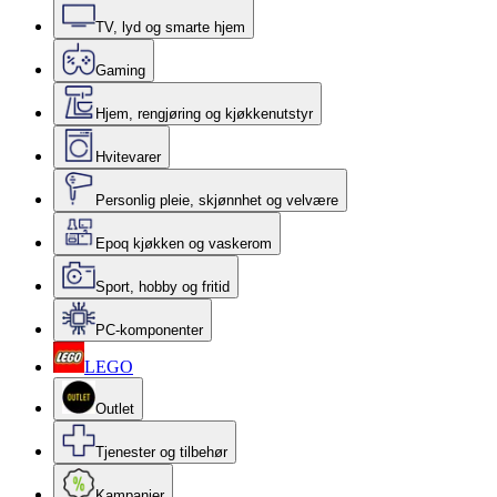
TV, lyd og smarte hjem
Gaming
Hjem, rengjøring og kjøkkenutstyr
Hvitevarer
Personlig pleie, skjønnhet og velvære
Epoq kjøkken og vaskerom
Sport, hobby og fritid
PC-komponenter
LEGO
Outlet
Tjenester og tilbehør
Kampanjer