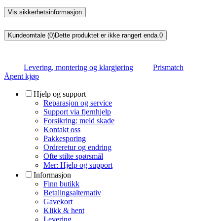
Vis sikkerhetsinformasjon
Kundeomtale (0)
Dette produktet er ikke rangert enda.
0
Levering, montering og klargjøring
Prismatch
Åpent kjøp
Hjelp og support
Reparasjon og service
Support via fjernhjelp
Forsikring: meld skade
Kontakt oss
Pakkesporing
Ordreretur og endring
Ofte stilte spørsmål
Mer: Hjelp og support
Informasjon
Finn butikk
Betalingsalternativ
Gavekort
Klikk & hent
Levering