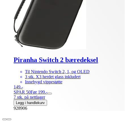
Piranha Switch 2 bæredeksel
Til Nintendo Switch 2, 1, og OLED
3 stk. X3 herdet glass inkludert
Innebygd vippestøtte
149.-
SPAR 50
Før 199.-
7 stk. på nettlager
Legg i handlekurv
928906