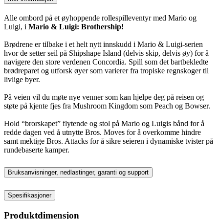
Alle ombord på et øyhoppende rollespilleventyr med Mario og
Luigi, i
Mario & Luigi: Brothership!
Brødrene er tilbake i et helt nytt innskudd i Mario & Luigi-serien
hvor de setter seil på Shipshape Island (delvis skip, delvis øy) for å
navigere den store verdenen Concordia. Spill som det bartbekledte
brødreparet og utforsk øyer som varierer fra tropiske regnskoger til
livlige byer.
På veien vil du møte nye venner som kan hjelpe deg på reisen og
støte på kjente fjes fra Mushroom Kingdom som Peach og Bowser.
Hold “brorskapet” flytende og stol på Mario og Luigis bånd for å
redde dagen ved å utnytte Bros. Moves for å overkomme hindre
samt mektige Bros. Attacks for å sikre seieren i dynamiske tvister på
rundebaserte kamper.
Bruksanvisninger, nedlastinger, garanti og support
Spesifikasjoner
Produktdimensjon