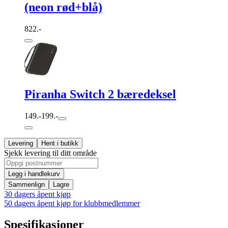
(neon rød+blå)
822.-
Piranha Switch 2 bæredeksel
149.-
199.-
Levering
Hent i butikk
Sjekk levering til ditt område
Legg i handlekurv
Sammenlign
Lagre
30 dagers åpent kjøp
50 dagers åpent kjøp for klubbmedlemmer
Spesifikasjoner