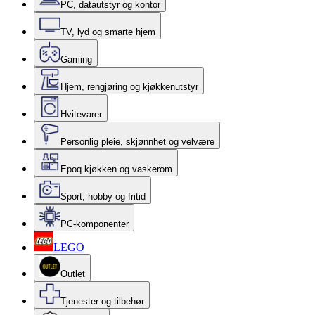
PC, datautstyr og kontor
TV, lyd og smarte hjem
Gaming
Hjem, rengjøring og kjøkkenutstyr
Hvitevarer
Personlig pleie, skjønnhet og velvære
Epoq kjøkken og vaskerom
Sport, hobby og fritid
PC-komponenter
LEGO
Outlet
Tjenester og tilbehør