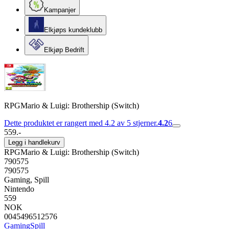
Kampanjer
Elkjøps kundeklubb
Elkjøp Bedrift
RPGMario & Luigi: Brothership (Switch)
Dette produktet er rangert med 4.2 av 5 stjerner.
4.2
6
559.-
Legg i handlekurv
RPGMario & Luigi: Brothership (Switch)
790575
790575
Gaming, Spill
Nintendo
559
NOK
0045496512576
Gaming
Spill