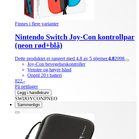
Finnes i flere varianter
Nintendo Switch Joy-Con kontrollpar
(neon rød+blå)
Dette produktet er rangert med 4.8 av 5 stjerner.
4.8
2098
Joy-Con bevegelseskontroller
Venstre og høyre hånd
Opptil 20 t batteri
822.-
På nettlager
Legg i handlekurv
SWIJOYCONPNEO
Sammenlign