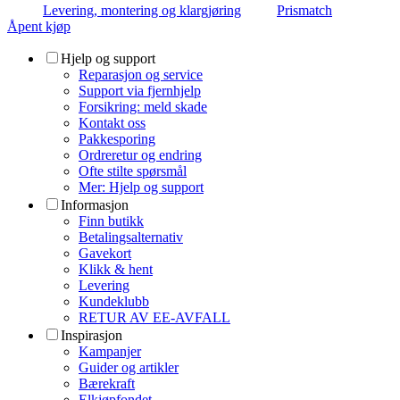
Levering, montering og klargjøring
Prismatch
Åpent kjøp
Hjelp og support
Reparasjon og service
Support via fjernhjelp
Forsikring: meld skade
Kontakt oss
Pakkesporing
Ordreretur og endring
Ofte stilte spørsmål
Mer: Hjelp og support
Informasjon
Finn butikk
Betalingsalternativ
Gavekort
Klikk & hent
Levering
Kundeklubb
RETUR AV EE-AVFALL
Inspirasjon
Kampanjer
Guider og artikler
Bærekraft
Elkjøpfondet