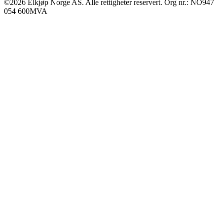
©2026 Elkjøp Norge AS. Alle rettigheter reservert. Org nr.: NO947
054 600MVA