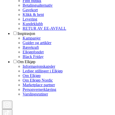
Finn butikk
Betalingsalternativ
Gavekort
Klikk & hent
Levering
Kundeklubb
RETUR AV EE-AVFALL
Inspirasjon
Kampanjer
Guider og artikler
Bærekraft
Elkjøpfondet
Black Friday
Om Elkjøp
Informasjonskapsler
Ledige stillinger i Elkjøp
Om Elkjøp
Om Elkjøp Nordic
Marketplace partner
Personvernerklæring
Varslingsrutiner