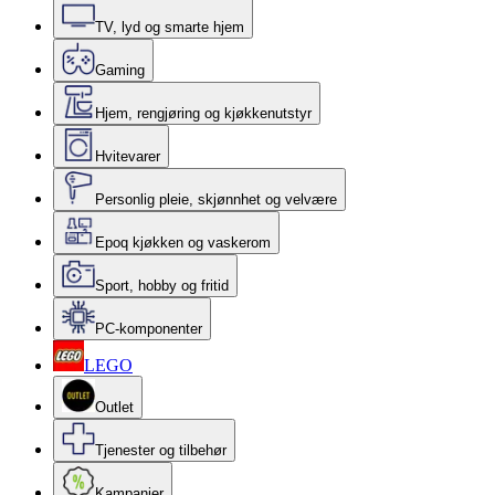
TV, lyd og smarte hjem
Gaming
Hjem, rengjøring og kjøkkenutstyr
Hvitevarer
Personlig pleie, skjønnhet og velvære
Epoq kjøkken og vaskerom
Sport, hobby og fritid
PC-komponenter
LEGO
Outlet
Tjenester og tilbehør
Kampanjer