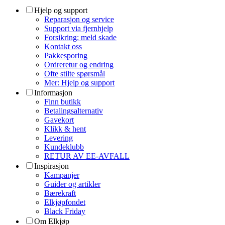
Hjelp og support
Reparasjon og service
Support via fjernhjelp
Forsikring: meld skade
Kontakt oss
Pakkesporing
Ordreretur og endring
Ofte stilte spørsmål
Mer: Hjelp og support
Informasjon
Finn butikk
Betalingsalternativ
Gavekort
Klikk & hent
Levering
Kundeklubb
RETUR AV EE-AVFALL
Inspirasjon
Kampanjer
Guider og artikler
Bærekraft
Elkjøpfondet
Black Friday
Om Elkjøp