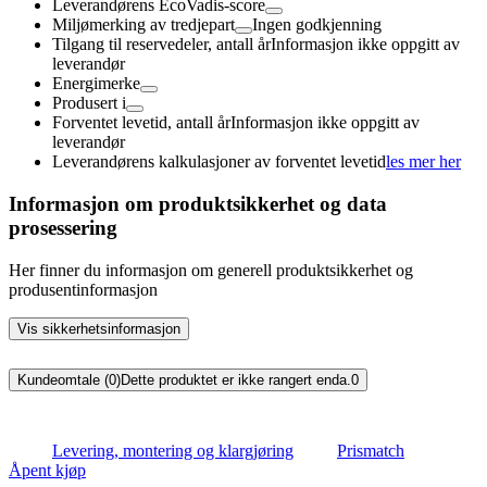
Leverandørens EcoVadis-score
Miljømerking av tredjepart
Ingen godkjenning
Tilgang til reservedeler, antall år
Informasjon ikke oppgitt av
leverandør
Energimerke
Produsert i
Forventet levetid, antall år
Informasjon ikke oppgitt av
leverandør
Leverandørens kalkulasjoner av forventet levetid
les mer her
Informasjon om produktsikkerhet og data
prosessering
Her finner du informasjon om generell produktsikkerhet og
produsentinformasjon
Vis sikkerhetsinformasjon
Kundeomtale (0)
Dette produktet er ikke rangert enda.
0
Levering, montering og klargjøring
Prismatch
Åpent kjøp