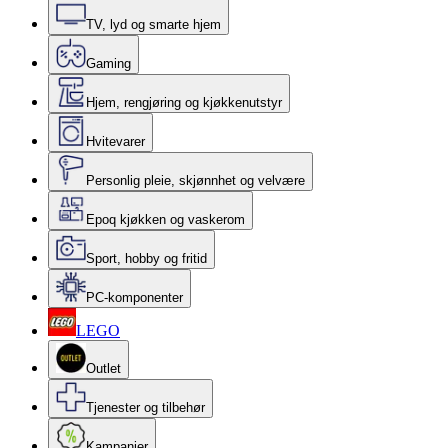
TV, lyd og smarte hjem
Gaming
Hjem, rengjøring og kjøkkenutstyr
Hvitevarer
Personlig pleie, skjønnhet og velvære
Epoq kjøkken og vaskerom
Sport, hobby og fritid
PC-komponenter
LEGO
Outlet
Tjenester og tilbehør
Kampanjer