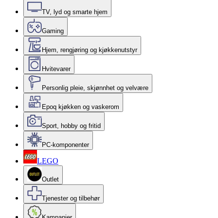
TV, lyd og smarte hjem
Gaming
Hjem, rengjøring og kjøkkenutstyr
Hvitevarer
Personlig pleie, skjønnhet og velvære
Epoq kjøkken og vaskerom
Sport, hobby og fritid
PC-komponenter
LEGO
Outlet
Tjenester og tilbehør
Kampanjer