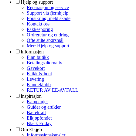
Hjelp og support
Reparasjon og service
Support via fjernhjelp
Forsikring: meld skade
Kontakt oss
Pakkesporing
Ordreretur og endring
Ofte stilte spørsmål
Mer: Hjelp og support
Informasjon
Finn butikk
Betalingsalternativ
Gavekort
Klikk & hent
Levering
Kundeklubb
RETUR AV EE-AVFALL
Inspirasjon
Kampanjer
Guider og artikler
Bærekraft
Elkjøpfondet
Black Friday
Om Elkjøp
Informasjonskapsler