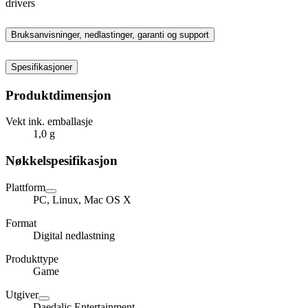
drivers
Bruksanvisninger, nedlastinger, garanti og support
Spesifikasjoner
Produktdimensjon
Vekt ink. emballasje
1,0 g
Nøkkelspesifikasjon
Plattform
PC, Linux, Mac OS X
Format
Digital nedlastning
Produkttype
Game
Utgiver
Daedalic Entertainment