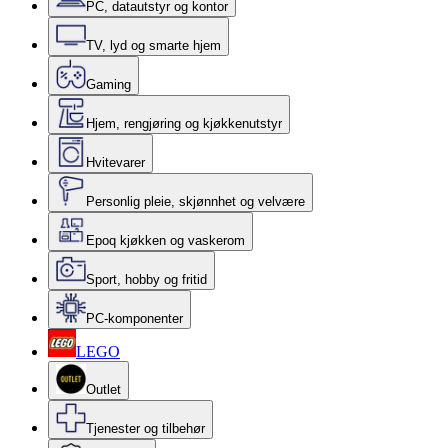
PC, datautstyr og kontor
TV, lyd og smarte hjem
Gaming
Hjem, rengjøring og kjøkkenutstyr
Hvitevarer
Personlig pleie, skjønnhet og velvære
Epoq kjøkken og vaskerom
Sport, hobby og fritid
PC-komponenter
LEGO
Outlet
Tjenester og tilbehør