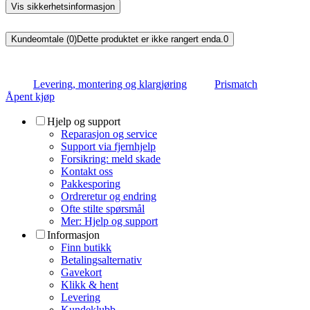
Vis sikkerhetsinformasjon
Kundeomtale (0)
Dette produktet er ikke rangert enda.
0
Levering, montering og klargjøring
Prismatch
Åpent kjøp
Hjelp og support
Reparasjon og service
Support via fjernhjelp
Forsikring: meld skade
Kontakt oss
Pakkesporing
Ordreretur og endring
Ofte stilte spørsmål
Mer: Hjelp og support
Informasjon
Finn butikk
Betalingsalternativ
Gavekort
Klikk & hent
Levering
Kundeklubb