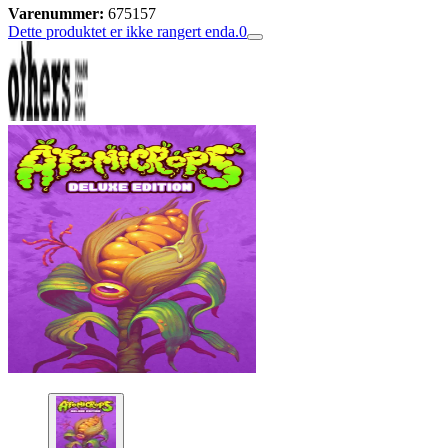
Varenummer:
675157
Dette produktet er ikke rangert enda.
0