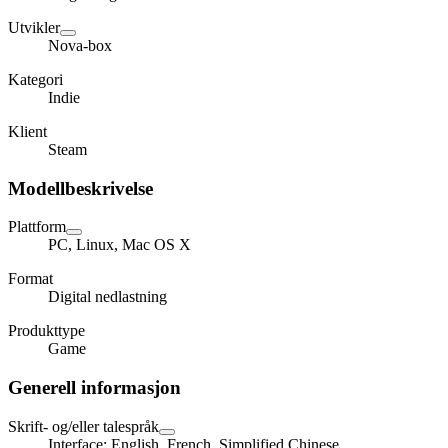
Utvikler
Nova-box
Kategori
Indie
Klient
Steam
Modellbeskrivelse
Plattform
PC, Linux, Mac OS X
Format
Digital nedlastning
Produkttype
Game
Generell informasjon
Skrift- og/eller talespråk
Interface: English, French, Simplified Chinese