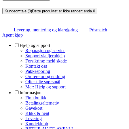
Kundeomtale (0)
Dette produktet er ikke rangert enda.
0
Levering, montering og klargjøring
Prismatch
Åpent kjøp
Hjelp og support
Reparasjon og service
Support via fjernhjelp
Forsikring: meld skade
Kontakt oss
Pakkesporing
Ordreretur og endring
Ofte stilte spørsmål
Mer: Hjelp og support
Informasjon
Finn butikk
Betalingsalternativ
Gavekort
Klikk & hent
Levering
Kundeklubb
RETUR AV EE-AVFALL