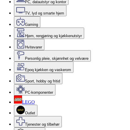
PC, datautstyr og kontor
TV, lyd og smarte hjem
Gaming
Hjem, rengjøring og kjøkkenutstyr
Hvitevarer
Personlig pleie, skjønnhet og velvære
Epoq kjøkken og vaskerom
Sport, hobby og fritid
PC-komponenter
LEGO
Outlet
Tjenester og tilbehør