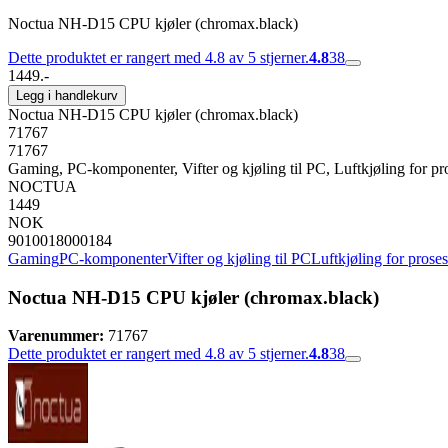
Noctua NH-D15 CPU kjøler (chromax.black)
Dette produktet er rangert med 4.8 av 5 stjerner.
4.8
38
1449.-
Legg i handlekurv
Noctua NH-D15 CPU kjøler (chromax.black)
71767
71767
Gaming, PC-komponenter, Vifter og kjøling til PC, Luftkjøling for pr
NOCTUA
1449
NOK
9010018000184
Gaming
PC-komponenter
Vifter og kjøling til PC
Luftkjøling for prose
Noctua NH-D15 CPU kjøler (chromax.black)
Varenummer:
71767
Dette produktet er rangert med 4.8 av 5 stjerner.
4.8
38