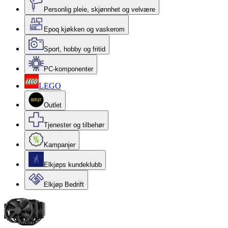
Personlig pleie, skjønnhet og velvære
Epoq kjøkken og vaskerom
Sport, hobby og fritid
PC-komponenter
LEGO
Outlet
Tjenester og tilbehør
Kampanjer
Elkjøps kundeklubb
Elkjøp Bedrift