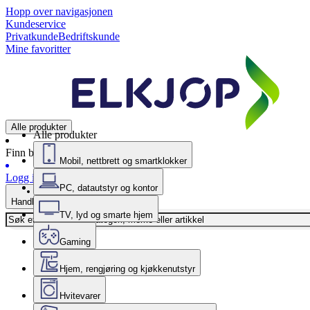
Hopp over navigasjonen
Kundeservice
Privatkunde
Bedriftskunde
Mine favoritter
Alle produkter
Alle produkter
Finn butikk
Mobil, nettbrett og smartklokker
Logg inn
PC, datautstyr og kontor
Handlekurv
TV, lyd og smarte hjem
Gaming
Hjem, rengjøring og kjøkkenutstyr
Hvitevarer