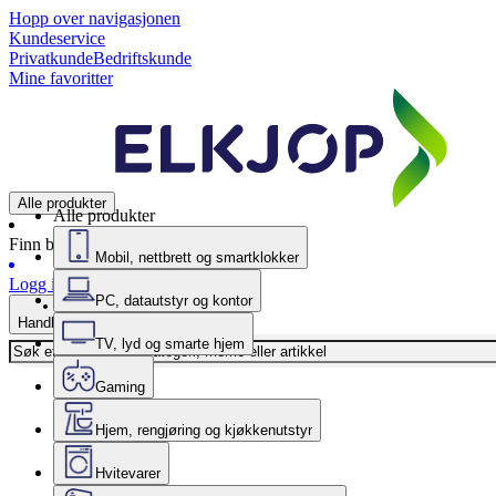
Hopp over navigasjonen
Kundeservice
Privatkunde
Bedriftskunde
Mine favoritter
Alle produkter
Alle produkter
Finn butikk
Mobil, nettbrett og smartklokker
Logg inn
PC, datautstyr og kontor
Handlekurv
TV, lyd og smarte hjem
Gaming
Hjem, rengjøring og kjøkkenutstyr
Hvitevarer