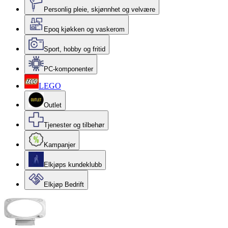
Personlig pleie, skjønnhet og velvære
Epoq kjøkken og vaskerom
Sport, hobby og fritid
PC-komponenter
LEGO
Outlet
Tjenester og tilbehør
Kampanjer
Elkjøps kundeklubb
Elkjøp Bedrift