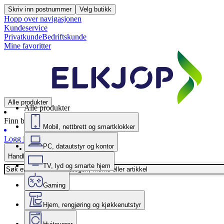
Skriv inn postnummer
Velg butikk
Hopp over navigasjonen
Kundeservice
Privatkunde
Bedriftskunde
Mine favoritter
Alle produkter
Alle produkter
Finn butikk
Mobil, nettbrett og smartklokker
Logg inn
PC, datautstyr og kontor
Handlekurv
TV, lyd og smarte hjem
Gaming
Hjem, rengjøring og kjøkkenutstyr