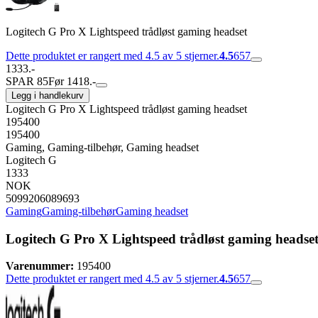
Logitech G Pro X Lightspeed trådløst gaming headset
Dette produktet er rangert med 4.5 av 5 stjerner.
4.5
657
1333.-
SPAR 85
Før 1418.-
Legg i handlekurv
Logitech G Pro X Lightspeed trådløst gaming headset
195400
195400
Gaming, Gaming-tilbehør, Gaming headset
Logitech G
1333
NOK
5099206089693
Gaming
Gaming-tilbehør
Gaming headset
Logitech G Pro X Lightspeed trådløst gaming headse
Varenummer:
195400
Dette produktet er rangert med 4.5 av 5 stjerner.
4.5
657