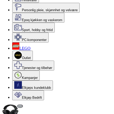
Hvitevarer
Personlig pleie, skjønnhet og velvære
Epoq kjøkken og vaskerom
Sport, hobby og fritid
PC-komponenter
LEGO
Outlet
Tjenester og tilbehør
Kampanjer
Elkjøps kundeklubb
Elkjøp Bedrift