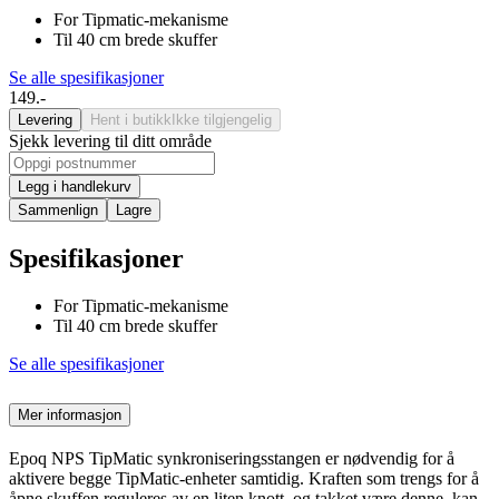
For Tipmatic-mekanisme
Til 40 cm brede skuffer
Se alle spesifikasjoner
149.-
Levering
Hent i butikk
Ikke tilgjengelig
Sjekk levering til ditt område
Legg i handlekurv
Sammenlign
Lagre
Spesifikasjoner
For Tipmatic-mekanisme
Til 40 cm brede skuffer
Se alle spesifikasjoner
Mer informasjon
Epoq NPS TipMatic synkroniseringsstangen er nødvendig for å
aktivere begge TipMatic-enheter samtidig. Kraften som trengs for å
åpne skuffen reguleres av en liten knott, og takket være denne, kan