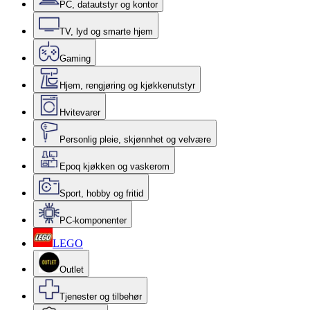
PC, datautstyr og kontor
TV, lyd og smarte hjem
Gaming
Hjem, rengjøring og kjøkkenutstyr
Hvitevarer
Personlig pleie, skjønnhet og velvære
Epoq kjøkken og vaskerom
Sport, hobby og fritid
PC-komponenter
LEGO
Outlet
Tjenester og tilbehør