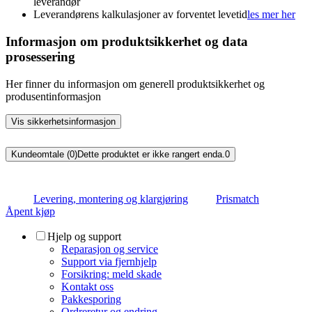
leverandør
Leverandørens kalkulasjoner av forventet levetid
les mer her
Informasjon om produktsikkerhet og data
prosessering
Her finner du informasjon om generell produktsikkerhet og
produsentinformasjon
Vis sikkerhetsinformasjon
Kundeomtale (0)
Dette produktet er ikke rangert enda.
0
Levering, montering og klargjøring
Prismatch
Åpent kjøp
Hjelp og support
Reparasjon og service
Support via fjernhjelp
Forsikring: meld skade
Kontakt oss
Pakkesporing
Ordreretur og endring