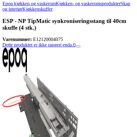
Epoq kjøkken og vaskerom
Kjøkken- og vaskeromsprodukter
Skap
og interiør
Kjøkkenskuffer
ESP - NP TipMatic synkroniseringsstang til 40cm
skuffe (4 stk.)
Varenummer:
E12120004075
Dette produktet er ikke rangert enda.
0