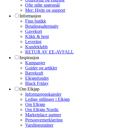
Ofte stilte spørsmål
Mer: Hjelp og support
Informasjon
Finn butikk
Betalingsalternativ
Gavekort
Klikk & hent
Levering
Kundeklubb
RETUR AV EE-AVFALL
Inspirasjon
Kampanjer
Guider og artikler
Bærekraft
Elkjøpfondet
Black Friday
Om Elkjøp
Informasjonskapsler
Ledige stillinger i Elkjøp
Om Elkjøp
Om Elkjøp Nordic
Marketplace partner
Personvernerklæring
Varslingsrutiner