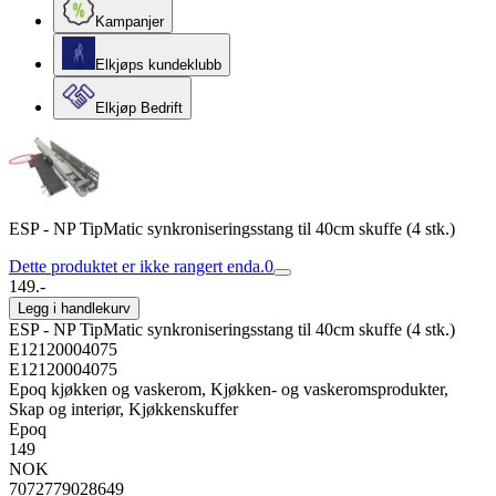
Kampanjer
Elkjøps kundeklubb
Elkjøp Bedrift
ESP - NP TipMatic synkroniseringsstang til 40cm skuffe (4 stk.)
Dette produktet er ikke rangert enda.
0
149.-
Legg i handlekurv
ESP - NP TipMatic synkroniseringsstang til 40cm skuffe (4 stk.)
E12120004075
E12120004075
Epoq kjøkken og vaskerom, Kjøkken- og vaskeromsprodukter,
Skap og interiør, Kjøkkenskuffer
Epoq
149
NOK
7072779028649