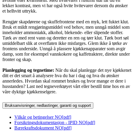
avonite eller kvartsstein. Med hvitevarer i rustfritt stål får du en
lekker kontrast, men vi har også hvite hvitevarer dersom du ønsker
et helhvitt uttrykk.
Rengjør skapdørene og skuffefrontene med en myk, lett fuktet klut.
Bruk et mildt rengjøringsmiddel ved behov, men unngå middel som
inneholder ammoniakk, alkohol, blekende- eller slipende stoffer.
Tørk av med rent vann og deretter en ren og tørr klut. Tørk bort søl
umiddelbart slik at overflaten ikke misfarges. Glem ikke å tørke av
frontens underside. Unngå å plassere kjøkkenapparater som avgir
damp, som for eksempel vannkokere og kaffetraktere, direkte under
fronter og skap.
Planlegging og tegnetime:
Når du skal planlegge det nye kjøkkenet
ditt er det smart å analysere hva du har i dag og hva du ønsker
annerledes. Hvordan skal rommet brukes og hvor mange er dere i
husstanden? Last ned tegneverktøyet vårt eller bestill time hos en av
våre dyktige kjøkkenselgere.
Bruksanvisninger, nedlastinger, garanti og support
Vilkår og betingelser NO
[
pdf
]
Forsikringsdokumentasjon - IPID NO
[
pdf
]
Bærekraftsdokument NO
[
pdf
]