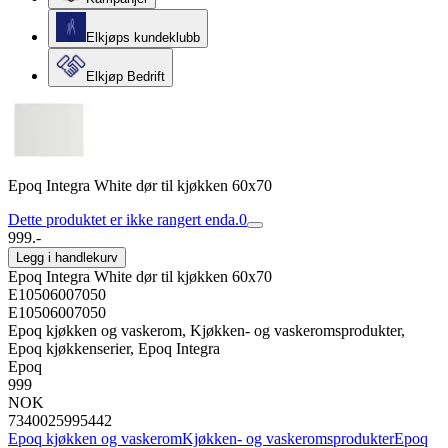
Elkjøps kundeklubb
Elkjøp Bedrift
Epoq Integra White dør til kjøkken 60x70
Dette produktet er ikke rangert enda.
0
999.-
Legg i handlekurv
Epoq Integra White dør til kjøkken 60x70
E10506007050
E10506007050
Epoq kjøkken og vaskerom, Kjøkken- og vaskeromsprodukter,
Epoq kjøkkenserier, Epoq Integra
Epoq
999
NOK
7340025995442
Epoq kjøkken og vaskerom
Kjøkken- og vaskeromsprodukter
Epoq