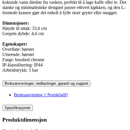
kokende vann direkte fra vasken, perfekt til å lage kaffe eller te. Det
slanke og minimalistiske designet passer ethvert kjøkken, og den L-
formede kranen gjør det enkelt å fylle store gryter eller mugger.
Dimensjoner:
Høyde til uttak: 33,6 cm
Grepets dybde: 4,6 cm
Egenskaper:
Overflate: børstet
Utseende: børstet
Farge: brushed chrome
IP-klassifisering: IP44
Arbeidstrykk: 5 bar
Bruksanvisninger, nedlastinger, garanti og support
Bruksanvisning 1 Norsk
[
pdf
]
Spesifikasjoner
Produktdimensjon