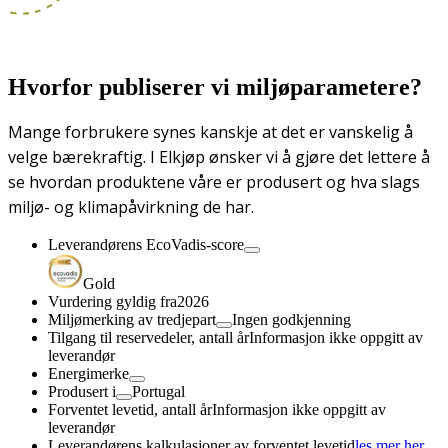
Hvorfor publiserer vi miljøparametere?
Mange forbrukere synes kanskje at det er vanskelig å
velge bærekraftig. I Elkjøp ønsker vi å gjøre det lettere å
se hvordan produktene våre er produsert og hva slags
miljø- og klimapåvirkning de har.
Leverandørens EcoVadis-score
Gold
Vurdering gyldig fra
2026
Miljømerking av tredjepart
Ingen godkjenning
Tilgang til reservedeler, antall år
Informasjon ikke oppgitt av
leverandør
Energimerke
Produsert i
Portugal
Forventet levetid, antall år
Informasjon ikke oppgitt av
leverandør
Leverandørens kalkulasjoner av forventet levetid
les mer her