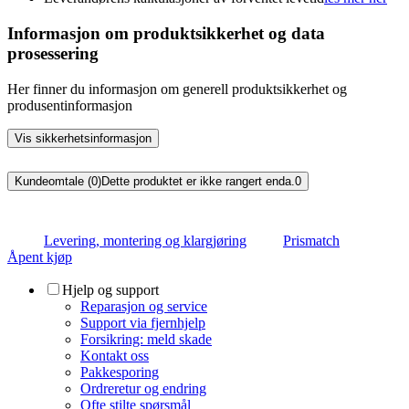
Informasjon om produktsikkerhet og data
prosessering
Her finner du informasjon om generell produktsikkerhet og
produsentinformasjon
Vis sikkerhetsinformasjon
Kundeomtale (0)
Dette produktet er ikke rangert enda.
0
Levering, montering og klargjøring
Prismatch
Åpent kjøp
Hjelp og support
Reparasjon og service
Support via fjernhjelp
Forsikring: meld skade
Kontakt oss
Pakkesporing
Ordreretur og endring
Ofte stilte spørsmål