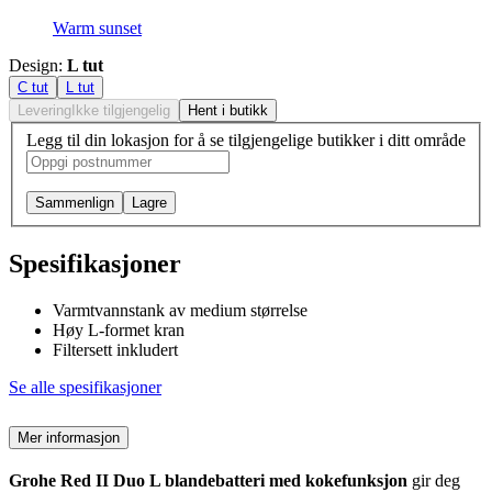
Warm sunset
Design
:
L tut
C tut
L tut
Levering
Ikke tilgjengelig
Hent i butikk
Legg til din lokasjon for å se tilgjengelige butikker i ditt område
Sammenlign
Lagre
Spesifikasjoner
Varmtvannstank av medium størrelse
Høy L-formet kran
Filtersett inkludert
Se alle spesifikasjoner
Mer informasjon
Grohe Red II Duo L blandebatteri med kokefunksjon
gir deg