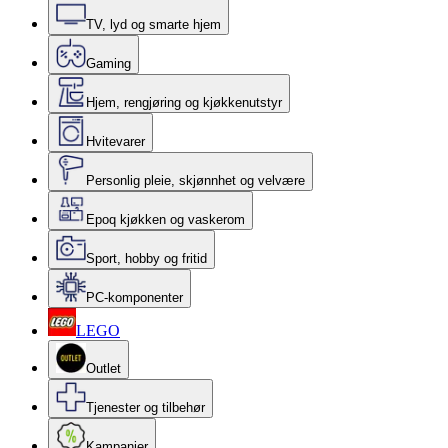
TV, lyd og smarte hjem
Gaming
Hjem, rengjøring og kjøkkenutstyr
Hvitevarer
Personlig pleie, skjønnhet og velvære
Epoq kjøkken og vaskerom
Sport, hobby og fritid
PC-komponenter
LEGO
Outlet
Tjenester og tilbehør
Kampanjer