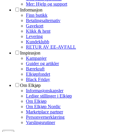
Mer: Hjelp og support
Informasjon
Finn butikk
Betalingsalternativ
Gavekort
Klikk & hent
Levering
Kundeklubb
RETUR AV EE-AVFALL
Inspirasjon
Kampanjer
Guider og artikler
Bærekraft
Elkjøpfondet
Black Friday
Om Elkjøp
Informasjonskapsler
Ledige stillinger i Elkjøp
Om Elkjøp
Om Elkjøp Nordic
Marketplace partner
Personvernerklæring
Varslingsrutiner