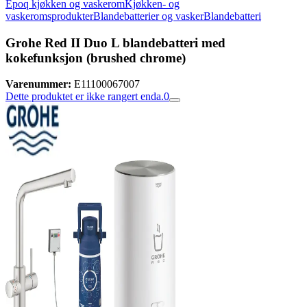
Epoq kjøkken og vaskerom
Kjøkken- og
vaskeromsprodukter
Blandebatterier og vasker
Blandebatteri
Grohe Red II Duo L blandebatteri med
kokefunksjon (brushed chrome)
Varenummer:
E11100067007
Dette produktet er ikke rangert enda.
0