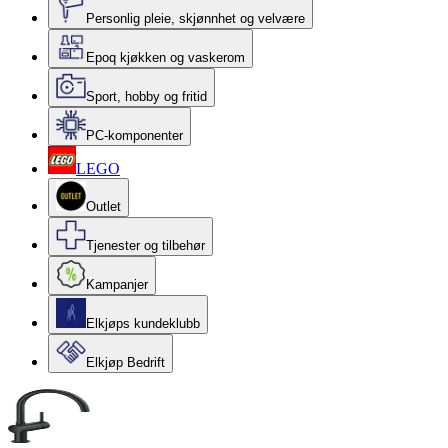
Personlig pleie, skjønnhet og velvære
Epoq kjøkken og vaskerom
Sport, hobby og fritid
PC-komponenter
LEGO
Outlet
Tjenester og tilbehør
Kampanjer
Elkjøps kundeklubb
Elkjøp Bedrift