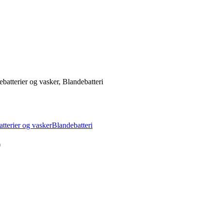
tterier og vasker, Blandebatteri
tterier og vasker
Blandebatteri
)