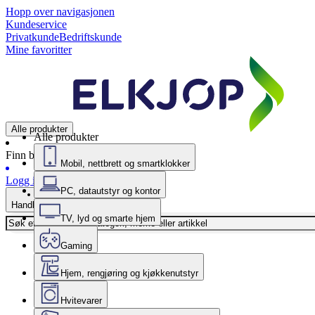
Hopp over navigasjonen
Kundeservice
Privatkunde
Bedriftskunde
Mine favoritter
Alle produkter
Alle produkter
Finn butikk
Mobil, nettbrett og smartklokker
Logg inn
PC, datautstyr og kontor
Handlekurv
TV, lyd og smarte hjem
Gaming
Hjem, rengjøring og kjøkkenutstyr
Hvitevarer