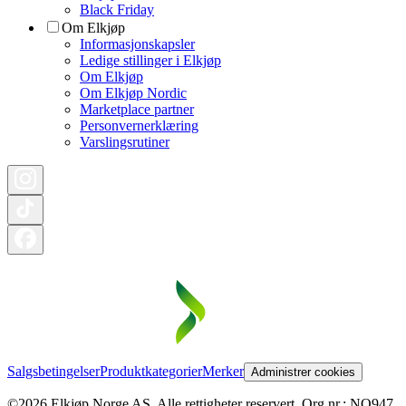
Black Friday
Om Elkjøp
Informasjonskapsler
Ledige stillinger i Elkjøp
Om Elkjøp
Om Elkjøp Nordic
Marketplace partner
Personvernerklæring
Varslingsrutiner
Salgsbetingelser
Produktkategorier
Merker
Administrer cookies
©2026 Elkjøp Norge AS. Alle rettigheter reservert. Org nr.: NO947