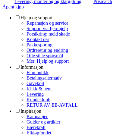
Levering, montering og klargjøring
Prismatch
Åpent kjøp
Hjelp og support
Reparasjon og service
Support via fjernhjelp
Forsikring: meld skade
Kontakt oss
Pakkesporing
Ordreretur og endring
Ofte stilte spørsmål
Mer: Hjelp og support
Informasjon
Finn butikk
Betalingsalternativ
Gavekort
Klikk & hent
Levering
Kundeklubb
RETUR AV EE-AVFALL
Inspirasjon
Kampanjer
Guider og artikler
Bærekraft
Elkjøpfondet