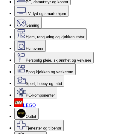
PC, datautstyr og kontor
TV, lyd og smarte hjem
Gaming
Hjem, rengjøring og kjøkkenutstyr
Hvitevarer
Personlig pleie, skjønnhet og velvære
Epoq kjøkken og vaskerom
Sport, hobby og fritid
PC-komponenter
LEGO
Outlet
Tjenester og tilbehør