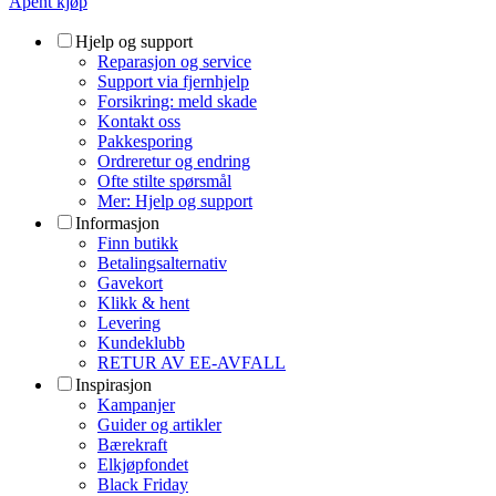
Åpent kjøp
Hjelp og support
Reparasjon og service
Support via fjernhjelp
Forsikring: meld skade
Kontakt oss
Pakkesporing
Ordreretur og endring
Ofte stilte spørsmål
Mer: Hjelp og support
Informasjon
Finn butikk
Betalingsalternativ
Gavekort
Klikk & hent
Levering
Kundeklubb
RETUR AV EE-AVFALL
Inspirasjon
Kampanjer
Guider og artikler
Bærekraft
Elkjøpfondet
Black Friday