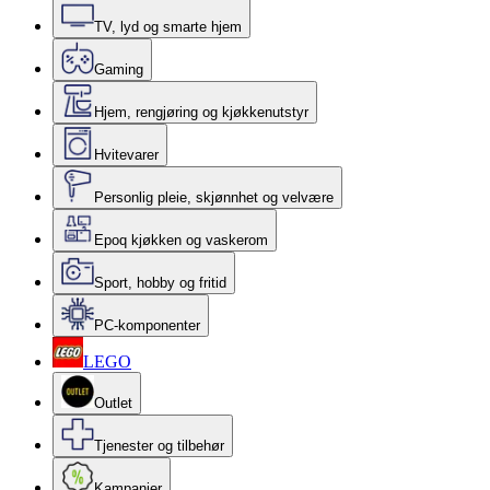
TV, lyd og smarte hjem
Gaming
Hjem, rengjøring og kjøkkenutstyr
Hvitevarer
Personlig pleie, skjønnhet og velvære
Epoq kjøkken og vaskerom
Sport, hobby og fritid
PC-komponenter
LEGO
Outlet
Tjenester og tilbehør
Kampanjer