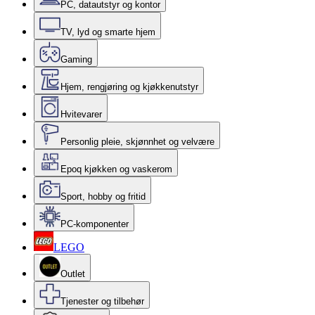
PC, datautstyr og kontor
TV, lyd og smarte hjem
Gaming
Hjem, rengjøring og kjøkkenutstyr
Hvitevarer
Personlig pleie, skjønnhet og velvære
Epoq kjøkken og vaskerom
Sport, hobby og fritid
PC-komponenter
LEGO
Outlet
Tjenester og tilbehør