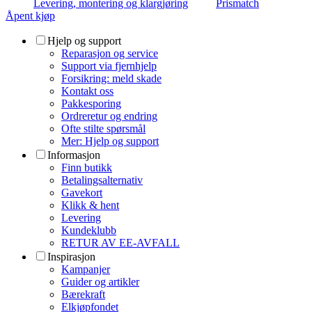
Levering, montering og klargjøring
Prismatch
Åpent kjøp
Hjelp og support
Reparasjon og service
Support via fjernhjelp
Forsikring: meld skade
Kontakt oss
Pakkesporing
Ordreretur og endring
Ofte stilte spørsmål
Mer: Hjelp og support
Informasjon
Finn butikk
Betalingsalternativ
Gavekort
Klikk & hent
Levering
Kundeklubb
RETUR AV EE-AVFALL
Inspirasjon
Kampanjer
Guider og artikler
Bærekraft
Elkjøpfondet