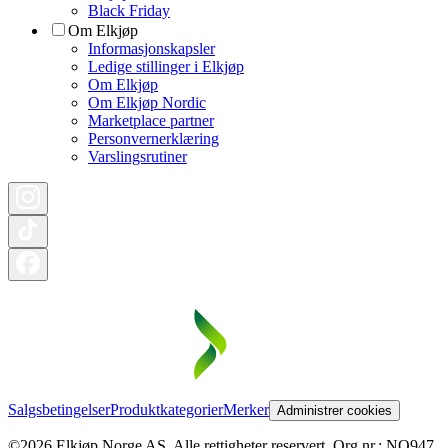
Black Friday
Om Elkjøp
Informasjonskapsler
Ledige stillinger i Elkjøp
Om Elkjøp
Om Elkjøp Nordic
Marketplace partner
Personvernerklæring
Varslingsrutiner
Salgsbetingelser
Produktkategorier
Merker
Administrer cookies
©2026 Elkjøp Norge AS. Alle rettigheter reservert. Org nr.: NO947