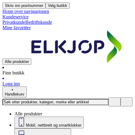
Skriv inn postnummer
Velg butikk
Hopp over navigasjonen
Kundeservice
Privatkunde
Bedriftskunde
Mine favoritter
Alle produkter
Finn butikk
Logg inn
Handlekurv
Alle produkter
Mobil, nettbrett og smartklokker