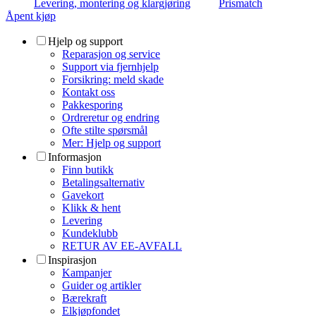
Levering, montering og klargjøring
Prismatch
Åpent kjøp
Hjelp og support
Reparasjon og service
Support via fjernhjelp
Forsikring: meld skade
Kontakt oss
Pakkesporing
Ordreretur og endring
Ofte stilte spørsmål
Mer: Hjelp og support
Informasjon
Finn butikk
Betalingsalternativ
Gavekort
Klikk & hent
Levering
Kundeklubb
RETUR AV EE-AVFALL
Inspirasjon
Kampanjer
Guider og artikler
Bærekraft
Elkjøpfondet