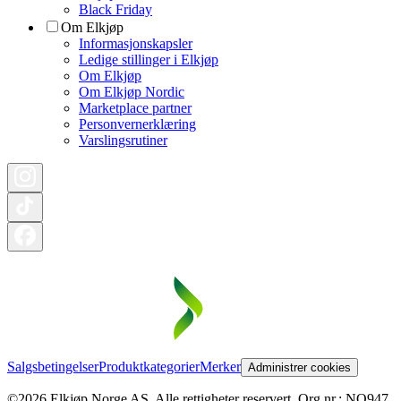
Black Friday
Om Elkjøp
Informasjonskapsler
Ledige stillinger i Elkjøp
Om Elkjøp
Om Elkjøp Nordic
Marketplace partner
Personvernerklæring
Varslingsrutiner
Salgsbetingelser
Produktkategorier
Merker
Administrer cookies
©2026 Elkjøp Norge AS. Alle rettigheter reservert. Org nr.: NO947