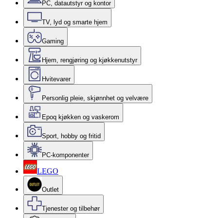
PC, datautstyr og kontor
TV, lyd og smarte hjem
Gaming
Hjem, rengjøring og kjøkkenutstyr
Hvitevarer
Personlig pleie, skjønnhet og velvære
Epoq kjøkken og vaskerom
Sport, hobby og fritid
PC-komponenter
LEGO
Outlet
Tjenester og tilbehør