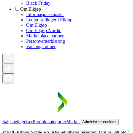
Black Friday
Om Elkjøp
Informasjonskapsler
Ledige stillinger i Elkjøp
Om Elkjøp
Om Elkjøp Nordic
Marketplace partner
Personvernerklæring
Varslingsrutiner
Salgsbetingelser
Produktkategorier
Merker
Administrer cookies
©2026 Elkjøp Norge AS. Alle rettigheter reservert. Org nr.: NO947