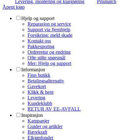
Levering, montering og klargjøring
Prismatch
Åpent kjøp
Hjelp og support
Reparasjon og service
Support via fjernhjelp
Forsikring: meld skade
Kontakt oss
Pakkesporing
Ordreretur og endring
Ofte stilte spørsmål
Mer: Hjelp og support
Informasjon
Finn butikk
Betalingsalternativ
Gavekort
Klikk & hent
Levering
Kundeklubb
RETUR AV EE-AVFALL
Inspirasjon
Kampanjer
Guider og artikler
Bærekraft
Elkjøpfondet