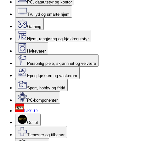
PC, datautstyr og kontor
TV, lyd og smarte hjem
Gaming
Hjem, rengjøring og kjøkkenutstyr
Hvitevarer
Personlig pleie, skjønnhet og velvære
Epoq kjøkken og vaskerom
Sport, hobby og fritid
PC-komponenter
LEGO
Outlet
Tjenester og tilbehør