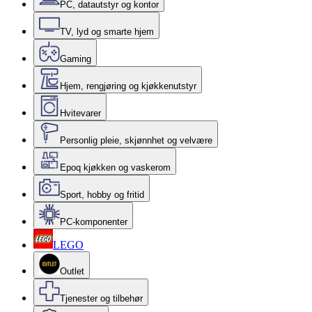
PC, datautstyr og kontor
TV, lyd og smarte hjem
Gaming
Hjem, rengjøring og kjøkkenutstyr
Hvitevarer
Personlig pleie, skjønnhet og velvære
Epoq kjøkken og vaskerom
Sport, hobby og fritid
PC-komponenter
LEGO
Outlet
Tjenester og tilbehør