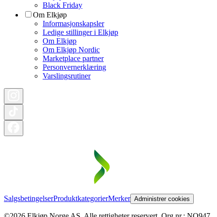
Black Friday
Om Elkjøp
Informasjonskapsler
Ledige stillinger i Elkjøp
Om Elkjøp
Om Elkjøp Nordic
Marketplace partner
Personvernerklæring
Varslingsrutiner
Salgsbetingelser
Produktkategorier
Merker
Administrer cookies
©2026 Elkjøp Norge AS. Alle rettigheter reservert. Org nr.: NO947