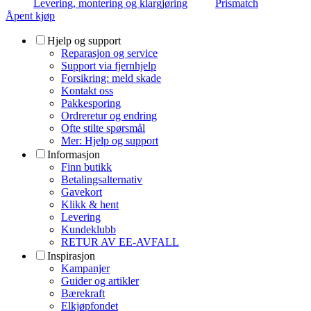
Levering, montering og klargjøring
Prismatch
Åpent kjøp
Hjelp og support
Reparasjon og service
Support via fjernhjelp
Forsikring: meld skade
Kontakt oss
Pakkesporing
Ordreretur og endring
Ofte stilte spørsmål
Mer: Hjelp og support
Informasjon
Finn butikk
Betalingsalternativ
Gavekort
Klikk & hent
Levering
Kundeklubb
RETUR AV EE-AVFALL
Inspirasjon
Kampanjer
Guider og artikler
Bærekraft
Elkjøpfondet