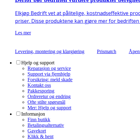
Elkjøp Bedrift vet at pålitelige, kostnadseffektive pro
priser. Disse produktene kan gjøre mer for bedrifte
Les mer
Levering, montering og klargjøring
Prismatch
Åpent
Hjelp og support
Reparasjon og service
Support via fjernhjelp
Forsikring: meld skade
Kontakt oss
Pakkesporing
Ordreretur og endring
Ofte stilte spørsmål
Mer: Hjelp og support
Informasjon
Finn butikk
Betalingsalternativ
Gavekort
Klikk & hent