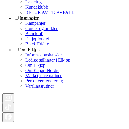
Levering
Kundeklubb
RETUR AV EE-AVFALL
Inspirasjon
Kampanjer
Guider og artikler
Bærekraft
Elkjøpfondet
Black Friday
Om Elkjøp
Informasjonskapsler
Ledige stillinger i Elkjøp
Om Elkjøp
Om Elkjøp Nordic
Marketplace partner
Personvernerklæring
Varslingsrutiner