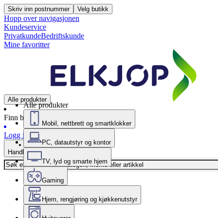
Skriv inn postnummer
Velg butikk
Hopp over navigasjonen
Kundeservice
Privatkunde
Bedriftskunde
Mine favoritter
Alle produkter
Alle produkter
Finn butikk
Mobil, nettbrett og smartklokker
Logg inn
PC, datautstyr og kontor
Handlekurv
TV, lyd og smarte hjem
Gaming
Hjem, rengjøring og kjøkkenutstyr