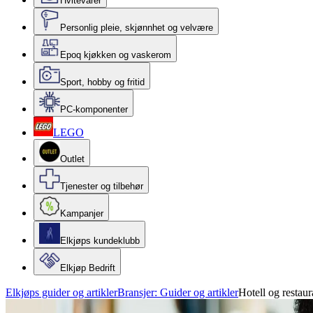
Hvitevarer
Personlig pleie, skjønnhet og velvære
Epoq kjøkken og vaskerom
Sport, hobby og fritid
PC-komponenter
LEGO
Outlet
Tjenester og tilbehør
Kampanjer
Elkjøps kundeklubb
Elkjøp Bedrift
Elkjøps guider og artikler
Bransjer: Guider og artikler
Hotell og restaur