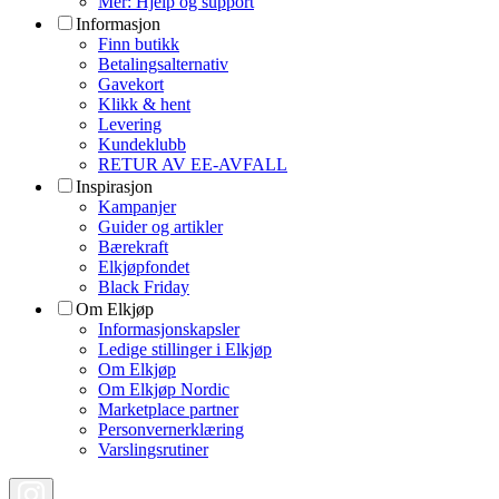
Mer: Hjelp og support
Informasjon
Finn butikk
Betalingsalternativ
Gavekort
Klikk & hent
Levering
Kundeklubb
RETUR AV EE-AVFALL
Inspirasjon
Kampanjer
Guider og artikler
Bærekraft
Elkjøpfondet
Black Friday
Om Elkjøp
Informasjonskapsler
Ledige stillinger i Elkjøp
Om Elkjøp
Om Elkjøp Nordic
Marketplace partner
Personvernerklæring
Varslingsrutiner