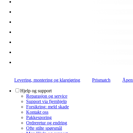
Levering, montering og klargjøring
Prismatch
Åpent
Hjelp og support
Reparasjon og service
Support via fjernhjelp
Forsikring: meld skade
Kontakt oss
Pakkesporing
Ordreretur og endring
Ofte stilte spørsmål