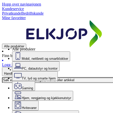
Hopp over navigasjonen
Kundeservice
Privatkunde
Bedriftskunde
Mine favoritter
Alle produkter
Alle produkter
Finn butikk
Mobil, nettbrett og smartklokker
Logg inn
PC, datautstyr og kontor
Handlekurv
TV, lyd og smarte hjem
Gaming
Hjem, rengjøring og kjøkkenutstyr
Hvitevarer