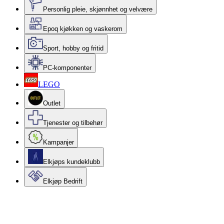
Personlig pleie, skjønnhet og velvære
Epoq kjøkken og vaskerom
Sport, hobby og fritid
PC-komponenter
LEGO
Outlet
Tjenester og tilbehør
Kampanjer
Elkjøps kundeklubb
Elkjøp Bedrift